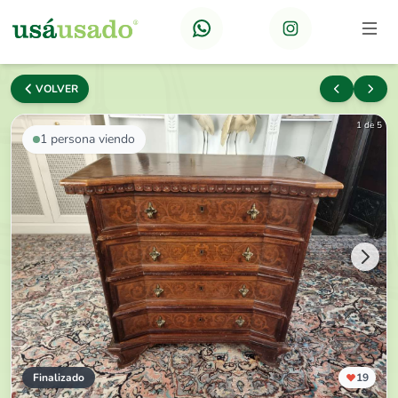
VOLVER
1 de 5
1
persona viendo
Finalizado
19