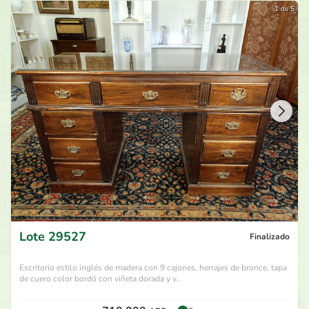
1 de 5
Lote
29527
Finalizado
Escritorio estilo inglés de madera con 9 cajones, herrajes de bronce, tapa
de cuero color bordó con viñeta dorada y v...