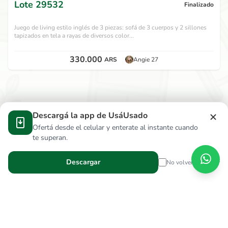
Lote
29532
Finalizado
Juego de living estilo inglés de 3 piezas: sofá de 3 cuerpos y 2 sillones
tapizados en tela a rayas de diversos color...
330.000
ARS
Angie 27
Descargá la app de UsáUsado
Ofertá desde el celular y enterate al instante cuando
te superan.
Descargar
No volver a mostrar
Verga Hnos S.R.L.
wallace.ar