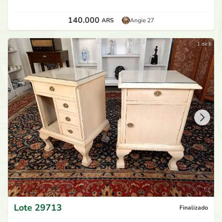
140.000
ARS
Angie 27
1 de 6
Lote
29713
Finalizado