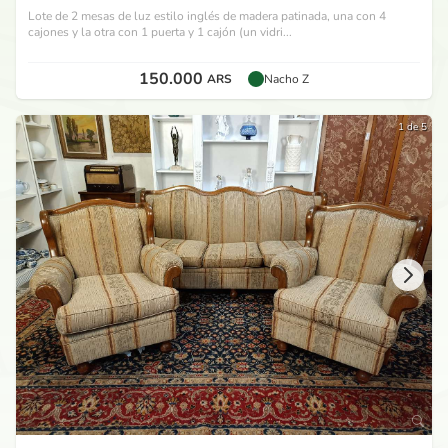
Lote de 2 mesas de luz estilo inglés de madera patinada, una con 4
cajones y la otra con 1 puerta y 1 cajón (un vidri...
150.000
ARS
Nacho Z
1 de 5