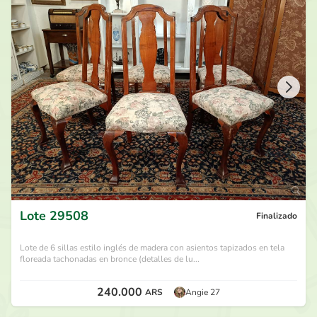
280.000
ARS
por
Anchu
hace 29 días
270.000
ARS
por
Fabián D
hace 29 días
260.000
ARS
por
Anchu
hace 29 días
250.000
ARS
por
Fabián D
hace 29 días
Lote
29508
Finalizado
Lote de 6 sillas estilo inglés de madera con asientos tapizados en tela
floreada tachonadas en bronce (detalles de lu...
240.000
ARS
Angie 27