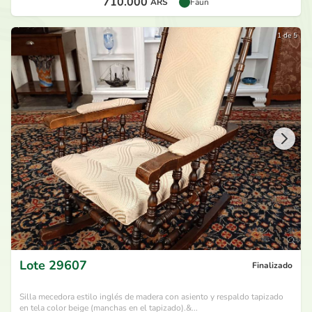
710.000
ARS
Faun
1 de 5
Lote
29607
Finalizado
Silla mecedora estilo inglés de madera con asiento y respaldo tapizado
en tela color beige (manchas en el tapizado).&...