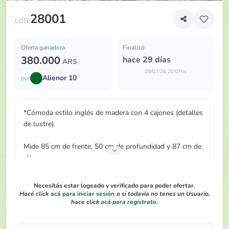
*Cómoda estilo inglés de madera con 4 cajones (detalles d
28001
LOTE
Oferta ganadora
Finalizó
380.000
hace 29 días
ARS
09/07/26 20:07hs
Alienor 10
por
*Cómoda estilo inglés de madera con 4 cajones (detalles
de lustre).
Mide 85 cm de frente, 50 cm de profundidad y 87 cm de
alto.
Necesitás estar logeado y verificado para poder ofertar.
Hacé click
acá para iniciar sesión
o si todavía no tenes un Usuario,
hace click
acá para registrate
.