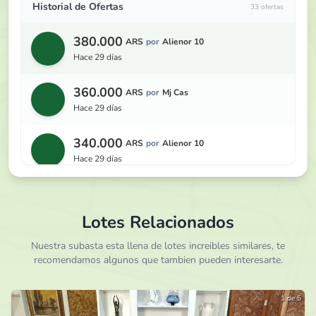
Historial de Ofertas
33 ofertas
380.000
ARS
por
Alienor 10
hace 29 días
360.000
ARS
por
Mj Cas
hace 29 días
340.000
ARS
por
Alienor 10
hace 29 días
320.000
ARS
por
Juliaf
hace 29 días
Lotes Relacionados
300.000
Nuestra subasta esta llena de lotes increibles similares, te
ARS
por
Alienor 10
recomendamos algunos que tambien pueden interesarte.
hace 29 días
290.000
ARS
por
Fabián D
1 de 5
hace 29 días