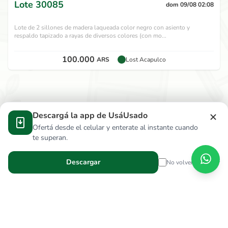
Lote
30085
dom 09/08 02:08
Lote de 2 sillones de madera laqueada color negro con asiento y
respaldo tapizado a rayas de diversos colores (con mo...
100.000
ARS
Lost Acapulco
Descargá la app de UsáUsado
Ofertá desde el celular y enterate al instante cuando
te superan.
Descargar
No volver a mostrar
Verga Hnos S.R.L.
wallace.ar