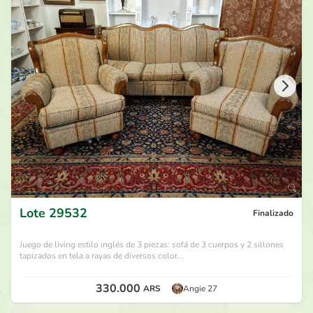
270.000
ARS
por
Secret Lady
hace 29 días
260.000
ARS
por
Victor R
hace 29 días
250.000
ARS
por
Gran Tiburón Blanc...
hace 29 días
240.000
ARS
por
Victor R
hace 29 días
Lote
29532
Finalizado
Juego de living estilo inglés de 3 piezas: sofá de 3 cuerpos y 2 sillones
tapizados en tela a rayas de diversos color...
330.000
ARS
Angie 27