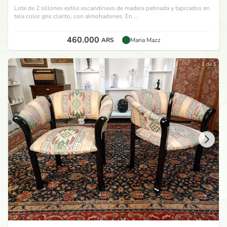
Lote de 2 sillones estilo escandinavo de madera patinada y tapizados en
tela color gris clarito, con almohadones. En ...
460.000
ARS
Maria Mazz
1 de 5