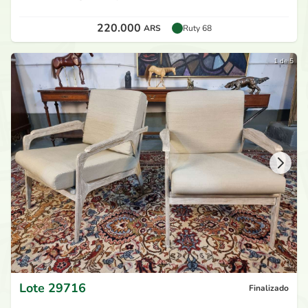
220.000
ARS
Ruty 68
1 de 5
Lote
29716
Finalizado