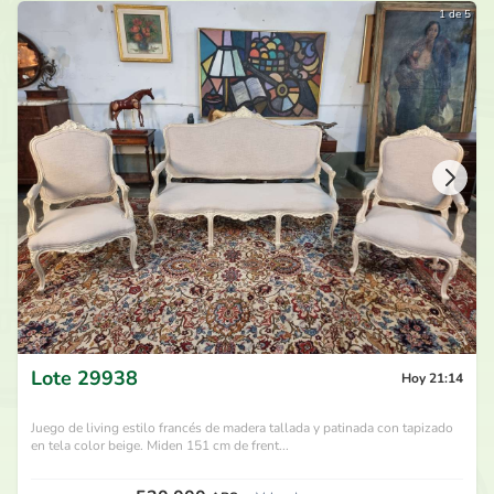
1 de 5
Lote
29938
Hoy 21:14
Juego de living estilo francés de madera tallada y patinada con tapizado
en tela color beige. Miden 151 cm de frent...