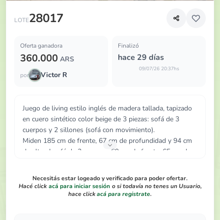
Juego de living estilo inglés de madera tallada, tapizado e
28017
LOTE
Oferta ganadora
Finalizó
360.000
hace 29 días
ARS
09/07/26 20:37hs
Victor R
por
Juego de living estilo inglés de madera tallada, tapizado
en cuero sintético color beige de 3 piezas: sofá de 3
cuerpos y 2 sillones (sofá con movimiento).
Miden 185 cm de frente, 67 cm de profundidad y 94 cm
de alto el sofá de 3 cuerpos. 69 cm de frente, 65 cm de
profundidad y 95 cm de alto los sillones.
Necesitás estar logeado y verificado para poder ofertar.
Hacé click
acá para iniciar sesión
o si todavía no tenes un Usuario,
hace click
acá para registrate
.