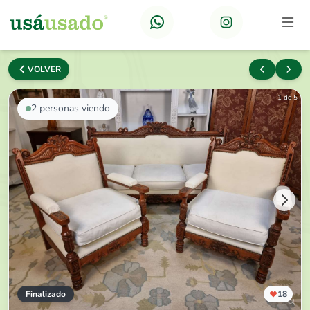
VOLVER
1 de 5
2
personas viendo
Finalizado
18