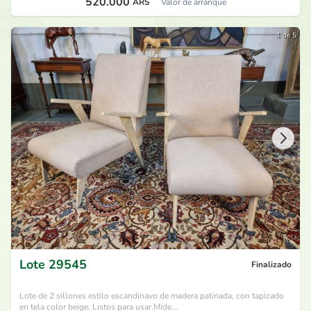
520.000
ARS
Valor de arranque
1 de 5
Lote
29545
Finalizado
Lote de 2 sillones estilo escandinavo de madera patinada, con tapizado
en tela color beige. Listos para usar.Mide...