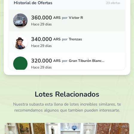
Historial de Ofertas
23 ofertas
360.000
ARS
por
Victor R
hace 29 días
340.000
ARS
por
Trenzas
hace 29 días
320.000
ARS
por
Gran Tiburón Blanc...
hace 29 días
300.000
ARS
por
Victor R
hace 29 días
Lotes Relacionados
290.000
Nuestra subasta esta llena de lotes increibles similares, te
ARS
por
Secret Lady
recomendamos algunos que tambien pueden interesarte.
hace 29 días
280.000
ARS
por
Gran Tiburón Blanc...
1 de 5
hace 29 días