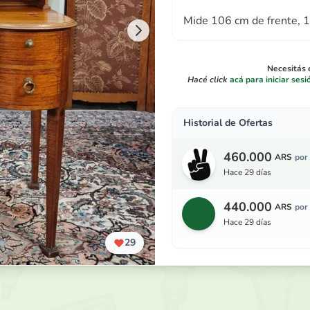
Mide 106 cm de frente, 1
Necesitás e
Hacé click
acá para iniciar sesi
Historial de Ofertas
460.000
ARS
por
hace 29 días
440.000
ARS
por
hace 29 días
29
420.000
ARS
por
hace 29 días
400.000
ARS
por