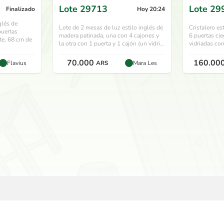
hace 29 días
Lote
29713
Lote
29
Finalizado
Hoy 20:24
glés de
Lote de 2 mesas de luz estilo inglés de
Cristalero es
puertas
madera patinada, una con 4 cajones y
6 puertas cie
te, 68 cm de
la otra con 1 puerta y 1 cajón (un vidri...
vidriadas con
70.000
160.00
Flavius
ARS
Mara Les
USAUSAD