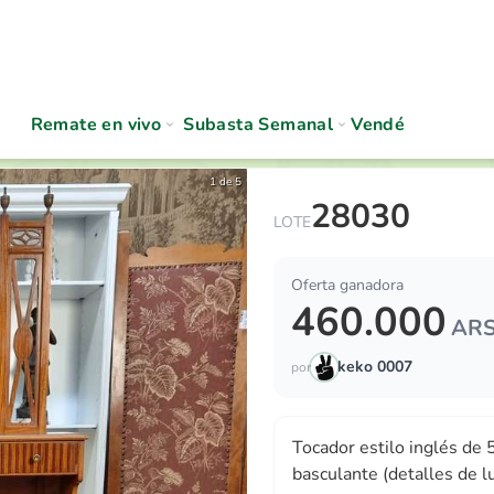
Remate en vivo
Subasta Semanal
Vendé
1 de 5
28030
Tocador estilo inglés de 5 c
LOTE
Oferta ganadora
460.000
AR
keko 0007
por
Tocador estilo inglés de 
basculante (detalles de l