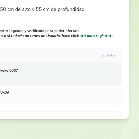
50 cm de alto y 55 cm de profundidad.
star logeado y verificado para poder ofertar.
ón
o si todavía no tenes un Usuario, hace click
acá para registrate
.
30 ofertas
keko 0007
Vv26
Oferta Bajo Sobre ...
Laura Medici