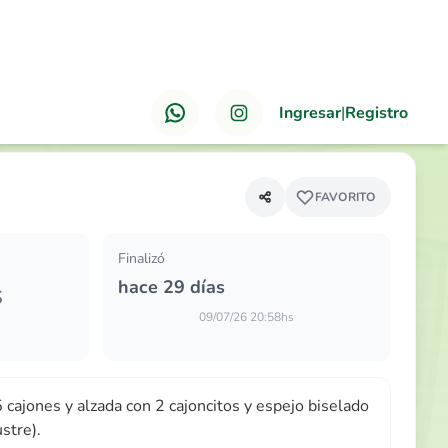
Ingresar
|
Registro
ANTERIOR
PRÓXIMO
ajones y alzada con 2 cajoncitos y espejo…
FAVORITO
Finalizó
hace 29 días
S
09/07/26 20:58hs
5 cajones y alzada con 2 cajoncitos y espejo biselado
ustre).