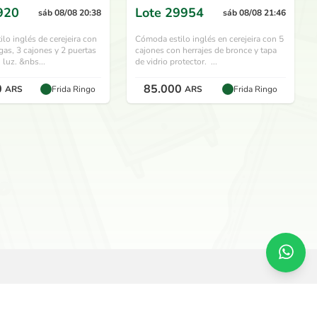
920
Lote
29954
sáb 08/08 20:38
sáb 08/08 21:46
tilo inglés de cerejeira con
Cómoda estilo inglés en cerejeira con 5
gas, 3 cajones y 2 puertas
cajones con herrajes de bronce y tapa
 luz. &nbs...
de vidrio protector. ...
0
85.000
ARS
Frida Ringo
ARS
Frida Ringo
SERVICIOS
O
Remate en vivo