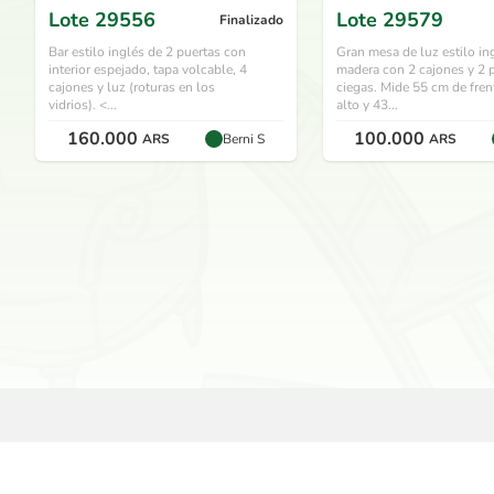
Lote
29556
Lote
29579
Finalizado
Bar estilo inglés de 2 puertas con
Gran mesa de luz estilo in
interior espejado, tapa volcable, 4
madera con 2 cajones y 2 
cajones y luz (roturas en los
ciegas. Mide 55 cm de fren
vidrios). <...
alto y 43...
160.000
100.000
ARS
Berni S
ARS