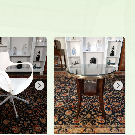
Agos FR
1 de 5
1 de 5
ferta Bajo Sobre ...
gos FR
ferta Bajo Sobre ...
gos FR
elfi Vec