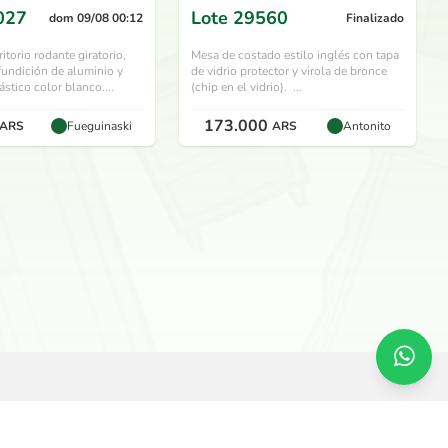
027
Lote
29560
dom 09/08 00:12
Finalizado
ritorio rodante giratorio,
Mesa de costado estilo inglés con tapa
fundición de aluminio y
de vidrio protector y virola de bronce
ástico color blanco....
(chip en el vidrio). ...
173.000
ARS
Fueguinaski
ARS
Antonito
SERVICIOS
O
Remate en vivo