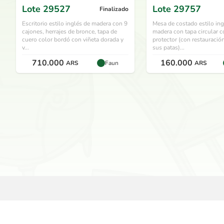
Lote
29527
Lote
29757
Finalizado
Escritorio estilo inglés de madera con 9
Mesa de costado estilo ing
cajones, herrajes de bronce, tapa de
madera con tapa circular c
cuero color bordó con viñeta dorada y
protector (con restauració
v...
sus patas)...
710.000
160.000
ARS
Faun
ARS