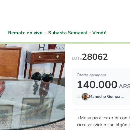
Remate en vivo
Subasta Semanal
Vendé
1 de 5
28062
+Mesa para exterior con bas
LOTE
Oferta ganadora
140.000
AR
Manucho Gomez Derz
por
+Mesa para exterior con b
circular (vidrio con algún 