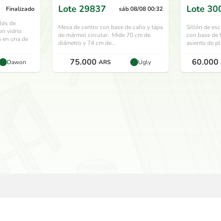
hace 1 mes
Lote
29837
Lote
30
Finalizado
sáb 08/08 00:32
lés de
Mesa de centro con base de caño y tapa
Sillón de esc
on vidrio
de mármol circular. Mide 70 cm de
con base de 
n en una de
diámetro y 74 cm de...
asiento de pl
75.000
60.000
Dawon
ARS
Ugly
USAUSAD