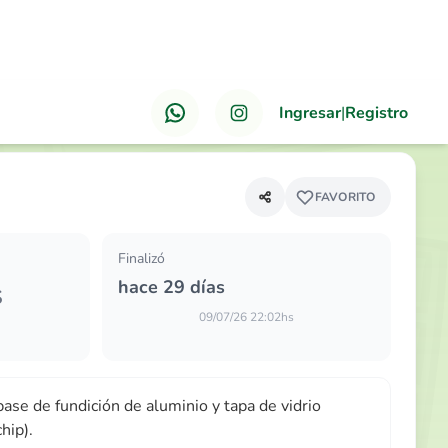
Ingresar
|
Registro
ANTERIOR
PRÓXIMO
e de fundición de aluminio y tapa de vidrio…
FAVORITO
Finalizó
hace 29 días
S
09/07/26 22:02hs
ase de fundición de aluminio y tapa de vidrio
chip).