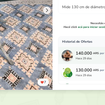
Mide 130 cm de diámetro 
Necesitás e
Hacé click
acá para iniciar sesi
Historial de Ofertas
140.000
ARS
por
hace 29 días
130.000
ARS
por
hace 29 días
7
120.000
ARS
por
hace 29 días
110.000
ARS
por