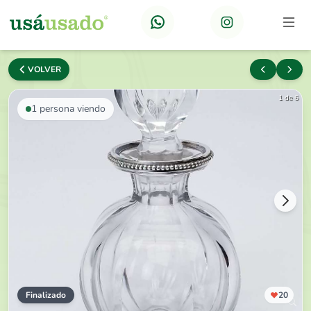
VOLVER
1 de 6
1
persona viendo
Finalizado
20