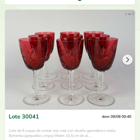
1 de 5
Lote
30041
dom 09/08 00:40
Lote de 9 copas de cristal rojo rubí con diseño geométrico estilo
Bohemia (pequeños chips).Miden 15,5 cm de al...