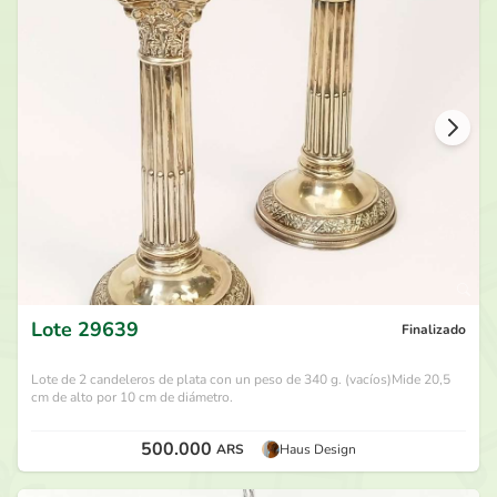
250.000
ARS
por
1469
hace 29 días
240.000
ARS
por
Lennon
hace 29 días
230.000
ARS
por
1469
hace 29 días
220.000
ARS
por
Lennon
hace 29 días
Lote
29639
Finalizado
Lote de 2 candeleros de plata con un peso de 340 g. (vacíos)Mide 20,5
cm de alto por 10 cm de diámetro.
500.000
ARS
Haus Design