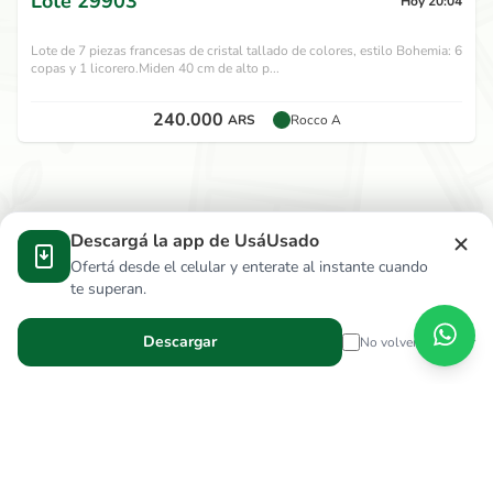
Lote
29903
Hoy 20:04
Lote de 7 piezas francesas de cristal tallado de colores, estilo Bohemia: 6
copas y 1 licorero.Miden 40 cm de alto p...
240.000
ARS
Rocco A
Descargá la app de UsáUsado
Ofertá desde el celular y enterate al instante cuando
te superan.
Descargar
No volver a mostrar
Verga Hnos S.R.L.
wallace.ar