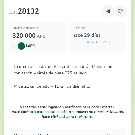
Licorera de cristal de Baccarat con patrón Malmaison con t
28132
LOTE
Oferta ganadora
Finalizó
320.000
hace 29 días
ARS
10/07/26 00:28hs
1469
por
Licorera de cristal de Baccarat con patrón Malmaison
con tapón y virola de plata 925 sellado.
Mide 21 cm de alto y 11 cm de diámetro.
Necesitás estar logeado y verificado para poder ofertar.
Hacé click
acá para iniciar sesión
o si todavía no tenes un Usuario,
hace click
acá para registrate
.