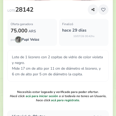
Lote de 1 licorero con 2 copitas de vidrio de color violeta 
28142
LOTE
Oferta ganadora
Finalizó
75.000
hace 29 días
ARS
10/07/26 00:42hs
Pupi Veloz
por
Lote de 1 licorero con 2 copitas de vidrio de color violeta
y negro.
Mide 17 cm de alto por 11 cm de diámetro el licorero, y
6 cm de alto por 5 cm de diámetro la copita.
Necesitás estar logeado y verificado para poder ofertar.
Hacé click
acá para iniciar sesión
o si todavía no tenes un Usuario,
hace click
acá para registrate
.