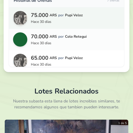
Historial de Ofertas
7 ofertas
75.000
ARS
por
Pupi Veloz
hace 30 días
70.000
ARS
por
Colo Retegui
hace 30 días
65.000
ARS
por
Pupi Veloz
hace 30 días
60.000
ARS
por
Colo Retegui
hace 30 días
Lotes Relacionados
55.000
Nuestra subasta esta llena de lotes increibles similares, te
ARS
por
Pupi Veloz
recomendamos algunos que tambien pueden interesarte.
hace 1 mes
50.000
ARS
por
Leon86
1 de 5
hace 1 mes