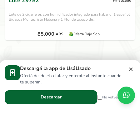
Lote
29782
Finalizado
Lote de 2 cigarreros con humidificador integrado para habano: 1 español
Bidasoa Montecristo Habana y 1 Flor de tabaco de...
85.000
ARS
Oferta Bajo Sob...
Descargá la app de UsáUsado
Ofertá desde el celular y enterate al instante cuando
te superan.
Descargar
No volver a mostrar
Verga Hnos S.R.L.
wallace.ar