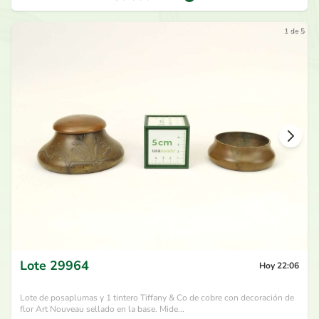
1 de 5
Lote
29964
Hoy 22:06
Lote de posaplumas y 1 tintero Tiffany & Co de cobre con decoración de
flor Art Nouveau sellado en la base. Mide...