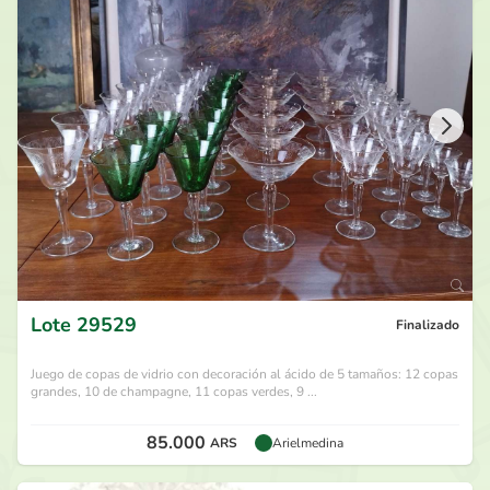
45.000
ARS
por
Pupi Veloz
hace 1 mes
Lote
29529
Finalizado
Juego de copas de vidrio con decoración al ácido de 5 tamaños: 12 copas
grandes, 10 de champagne, 11 copas verdes, 9 ...
85.000
ARS
Arielmedina