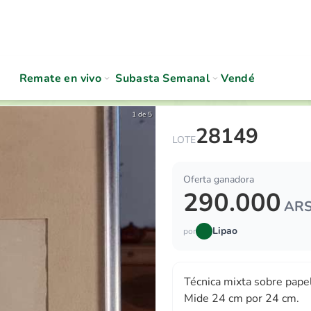
Remate en vivo
Subasta Semanal
Vendé
1 de 5
28149
Técnica mixta sobre papel “J
LOTE
Oferta ganadora
290.000
AR
Lipao
por
Técnica mixta sobre papel 
Mide 24 cm por 24 cm.