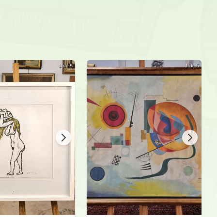
Lipao
Candita
1 de 5
1 de 5
Lipao
Candita
Lipao
Candita