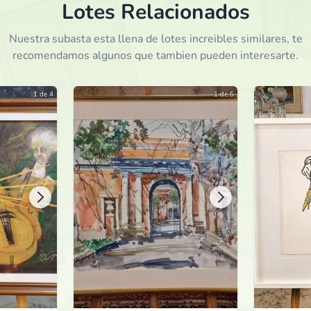
Lotes Relacionados
250.000
ARS
por
hace 29 días
Nuestra subasta esta llena de lotes increibles similares, te
recomendamos algunos que tambien pueden interesarte.
240.000
ARS
por
hace 29 días
1 de 4
1 de 5
230.000
ARS
por
hace 29 días
220.000
ARS
por
hace 29 días
210.000
ARS
por
hace 29 días
200.000
ARS
por
hace 29 días