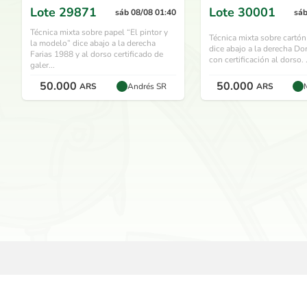
Lote
29871
Lote
30001
sáb 08/08 01:40
sáb
Técnica mixta sobre papel “El pintor y
Técnica mixta sobre cartón
la modelo” dice abajo a la derecha
dice abajo a la derecha Do
Farias 1988 y al dorso certificado de
con certificación al dorso. .
galer...
50.000
50.000
ARS
Andrés SR
ARS