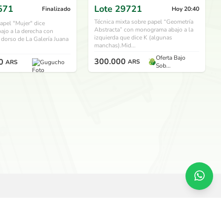
571
Lote
29721
Finalizado
Hoy 20:40
Técnica mixta sobre papel “Geometría
papel "Mujer" dice
Abstracta” con monograma abajo a la
bajo a la derecha con
izquierda que dice K (algunas
l dorso de La Galería Juana
manchas).Mid...
Oferta Bajo
300.000
0
ARS
ARS
Gugucho
Sob...
SERVICIOS
O
Remate en vivo