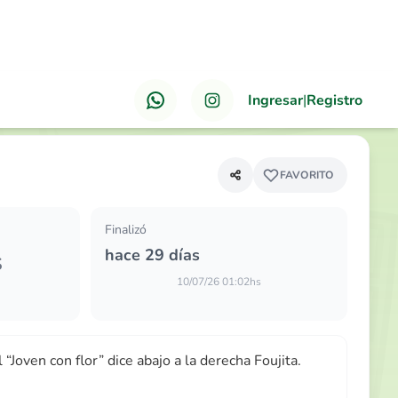
Ingresar
|
Registro
ANTERIOR
PRÓXIMO
oven con flor” dice abajo a la derecha Fou…
FAVORITO
Finalizó
hace 29 días
S
10/07/26 01:02hs
“Joven con flor” dice abajo a la derecha Foujita.