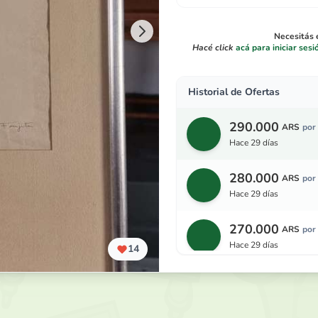
Necesitás e
Hacé click
acá para iniciar sesi
Historial de Ofertas
290.000
ARS
por
hace 29 días
280.000
ARS
por
hace 29 días
270.000
ARS
por
hace 29 días
14
260.000
ARS
por
hace 29 días