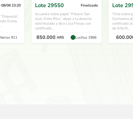
Lote
29550
Lote
29
 08/08 23:20
Finalizado
Acuarela sobre papel “Palacio San
Tinta sobre 
 “Orquesta”,
José, Entre Ríos”, abajo a la derecha
Gorriarena a
nato Grima,
está titulado y dice Lola Frexas con
certificado a
..
certificado...
de Arte.M...
850.000
600.00
Marcos 911
ARS
Luchus 1966
USAUSAD