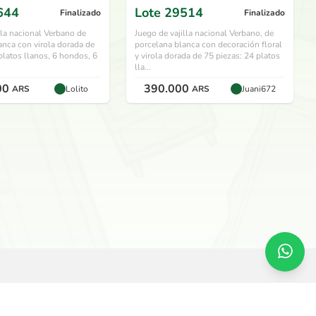
644
Lote
29514
Finalizado
Finalizado
lla nacional Verbano de
Juego de vajilla nacional Verbano, de
anca con virola dorada de
porcelana blanca con decoración floral
platos llanos, 6 hondos, 6
y virola dorada de 75 piezas: 24 platos
lla...
00
390.000
ARS
Lolito
ARS
Juani672
SERVICIOS
O
Remate en vivo