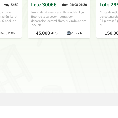
Lote
30066
Lote
29
Hoy 22:50
dom 09/08 01:30
rbano de
Juego de té americano Rc modelo Lyn
*Lote de vaji
ación floral
Beth de losa color natural con
porcelana bl
s: 6 pocillos
decoración central floral y virola de oro
31 piezas: 6 
22k, de ...
pl...
45.000
150.0
Deliti1986
ARS
Victor R
USAUSAD