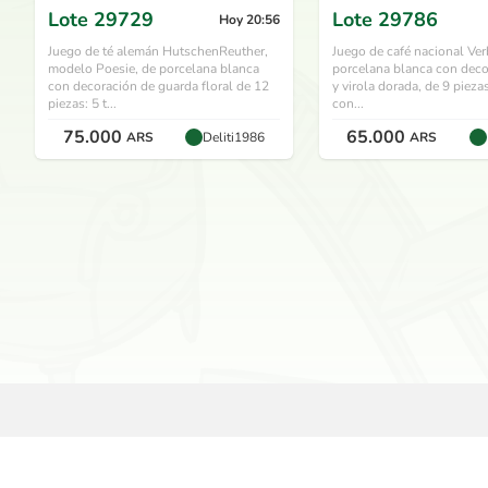
Lote
29729
Lote
29786
Hoy 20:56
Juego de té alemán HutschenReuther,
Juego de café nacional Ve
modelo Poesie, de porcelana blanca
porcelana blanca con decor
con decoración de guarda floral de 12
y virola dorada, de 9 pieza
piezas: 5 t...
con...
75.000
65.000
ARS
Deliti1986
ARS