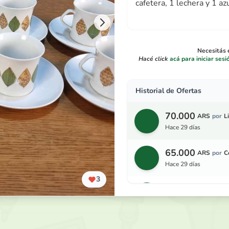
cafetera, 1 lechera y 1 az
Necesitás e
Hacé click
acá para iniciar sesi
Historial de Ofertas
70.000
ARS
por
L
hace 29 días
65.000
ARS
por
C
hace 29 días
3
60.000
ARS
por
A
hace 1 mes
55.000
ARS
por
N