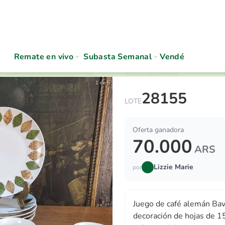
Remate en vivo
Subasta Semanal
Vendé
1 de 5
28155
Juego de café alemán Bavar
LOTE
Oferta ganadora
70.000
ARS
Lizzie Marie
por
Juego de café alemán Bav
decoración de hojas de 15