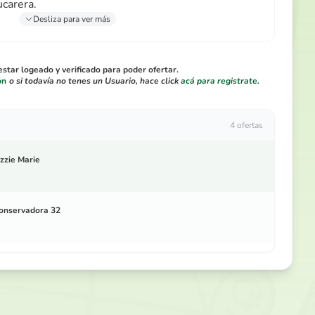
ucarera.
Desliza para ver más
star logeado y verificado para poder ofertar.
ón
o si todavía no tenes un Usuario, hace click
acá para registrate
.
4 ofertas
izzie Marie
onservadora 32
mpiru 2025
ogal - debe confi...