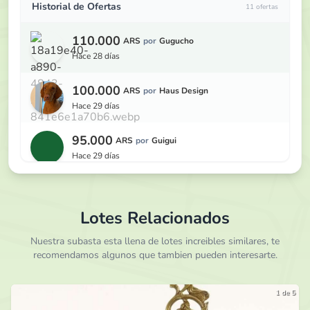
Historial de Ofertas
11 ofertas
110.000
ARS
por
Gugucho
hace 28 días
100.000
ARS
por
Haus Design
hace 29 días
95.000
ARS
por
Guigui
hace 29 días
90.000
ARS
por
Haus Design
hace 29 días
Lotes Relacionados
85.000
Nuestra subasta esta llena de lotes increibles similares, te
ARS
por
Guigui
recomendamos algunos que tambien pueden interesarte.
hace 29 días
80.000
ARS
por
Haus Design
1 de 5
hace 30 días