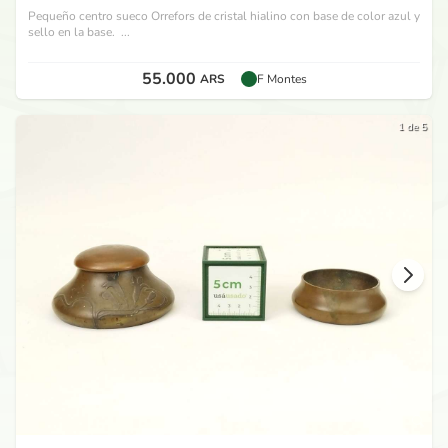
Pequeño centro sueco Orrefors de cristal hialino con base de color azul y
sello en la base. ...
55.000
ARS
F Montes
1 de 5