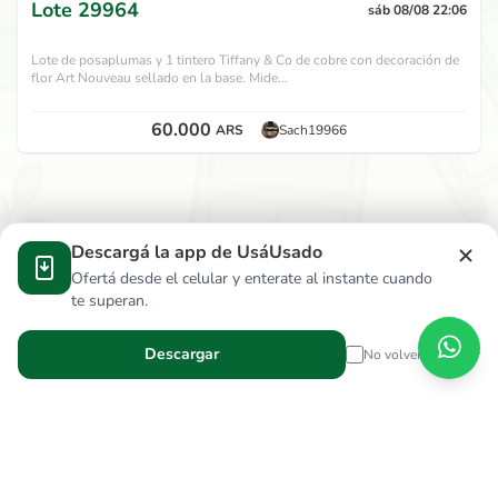
Lote
29964
sáb 08/08 22:06
Lote de posaplumas y 1 tintero Tiffany & Co de cobre con decoración de
flor Art Nouveau sellado en la base. Mide...
60.000
ARS
Sach19966
Descargá la app de UsáUsado
Ofertá desde el celular y enterate al instante cuando
te superan.
Descargar
No volver a mostrar
Verga Hnos S.R.L.
wallace.ar