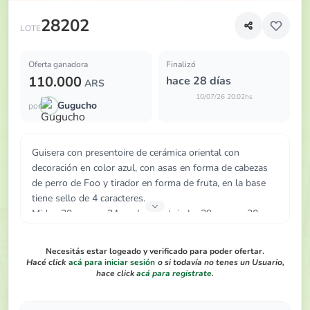
Guisera con presentoire de cerámica oriental con decoraci
28202
LOTE
Oferta ganadora
Finalizó
110.000
hace 28 días
ARS
10/07/26 20:02hs
Gugucho
por
Guisera con presentoire de cerámica oriental con
decoración en color azul, con asas en forma de cabezas
de perro de Foo y tirador en forma de fruta, en la base
tiene sello de 4 caracteres.
Miden 30 cm por 24 cm (presentoire) y 39 cm por 20 cm
y 10 cm de alto (guisera).
Necesitás estar logeado y verificado para poder ofertar.
Hacé click
acá para iniciar sesión
o si todavía no tenes un Usuario,
hace click
acá para registrate
.