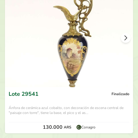
75.000
ARS
por
Mary Joe Sequeira
hace 30 días
70.000
ARS
por
Haus Design
hace 30 días
65.000
ARS
por
Vivik
hace 1 mes
60.000
ARS
por
LRV
hace 1 mes
Lote
29541
Finalizado
Ánfora de cerámica azul cobalto, con decoración de escena central de
"paisaje con torre", tiene la base, el pico y el as...
130.000
ARS
Conagro