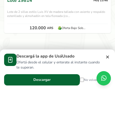
Lote
29814
Hoy 23:46
Lote de 2 sillas estilo Luis XV de madera tallada con asiento y respaldo
esterillado y almohadón en tela floreada (co...
120.000
ARS
Oferta Bajo Sob...
Descargá la app de UsáUsado
Ofertá desde el celular y enterate al instante cuando
te superan.
Descargar
No volver a mostrar
Verga Hnos S.R.L.
wallace.ar