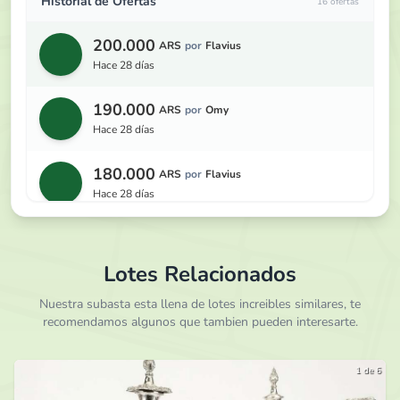
Historial de Ofertas
16 ofertas
200.000
ARS
por
Flavius
hace 28 días
190.000
ARS
por
Omy
hace 28 días
180.000
ARS
por
Flavius
hace 28 días
170.000
ARS
por
Omy
hace 28 días
Lotes Relacionados
160.000
Nuestra subasta esta llena de lotes increibles similares, te
ARS
por
Flavius
recomendamos algunos que tambien pueden interesarte.
hace 28 días
150.000
ARS
por
Dario M
1 de 6
hace 28 días