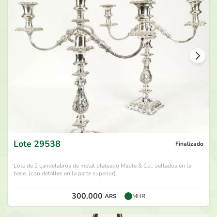
140.000
ARS
por
Sonzoles
hace 28 días
130.000
ARS
por
Dario M
hace 28 días
120.000
ARS
por
Andrés SR
hace 28 días
110.000
ARS
por
Dian
hace 28 días
Lote
29538
Finalizado
Lote de 2 candelabros de metal plateado Maple & Co., sellados en la
base. (con detalles en la parte superior).
300.000
ARS
MHR