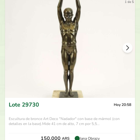
1 de 5
Lote
29730
Hoy 20:58
Escultura de bronce Art Deco "Nadador" con base de mármol (con
detalles en la base).Mide 41 cm de alto, 7 cm por 5,5...
150.000
ARS
Jana Obrazy