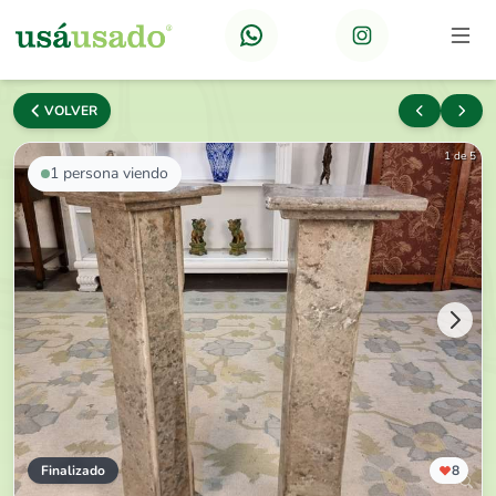
VOLVER
1 de 5
1
persona viendo
Finalizado
8