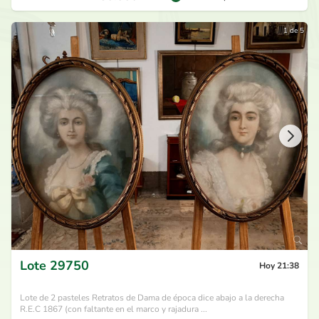
1 de 5
Lote
29750
Hoy 21:38
Lote de 2 pasteles Retratos de Dama de época dice abajo a la derecha
R.E.C 1867 (con faltante en el marco y rajadura ...