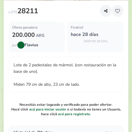
Lote de 2 pedestales de mármol
28211
LOTE
Oferta ganadora
Finalizó
200.000
hace 28 días
ARS
10/07/26 20:22hs
Flavius
por
Lote de 2 pedestales de mármol. (con restauración en la
base de uno).
Miden 79 cm de alto, 23 cm de lado.
Necesitás estar logeado y verificado para poder ofertar.
Hacé click
acá para iniciar sesión
o si todavía no tenes un Usuario,
hace click
acá para registrate
.