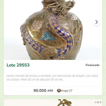
75.000
ARS
por
Jeanpiere
hace 29 días
70.000
ARS
por
1469
hace 30 días
65.000
ARS
por
Floower
hace 30 días
60.000
ARS
por
1469
hace 1 mes
Lote
29553
Finalizado
Jarrón oriental de bronce y esmalte, con decoración de dragón, con sello
en la base. Mide 30 cm de alto por 20 cm de...
90.000
ARS
Angie 27
1 de 5