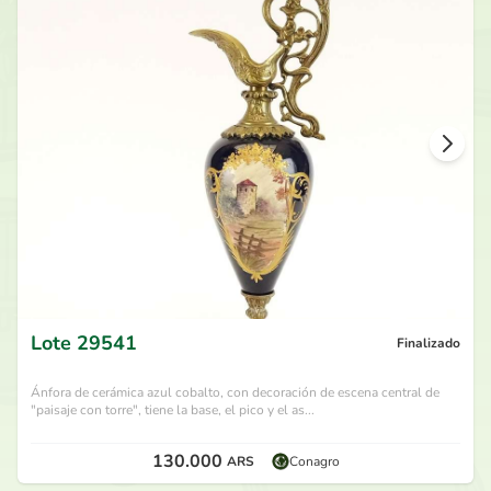
Lote
29541
Finalizado
Ánfora de cerámica azul cobalto, con decoración de escena central de
"paisaje con torre", tiene la base, el pico y el as...
130.000
ARS
Conagro