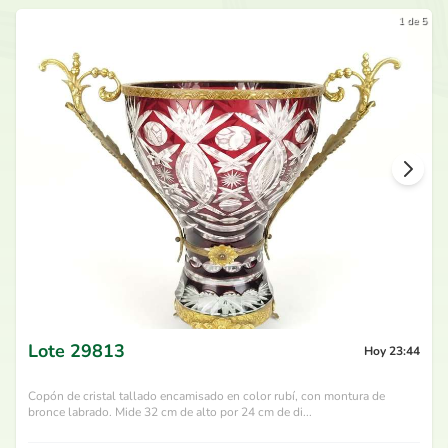
1 de 5
Lote
29813
Hoy 23:44
Copón de cristal tallado encamisado en color rubí, con montura de
bronce labrado. Mide 32 cm de alto por 24 cm de di...