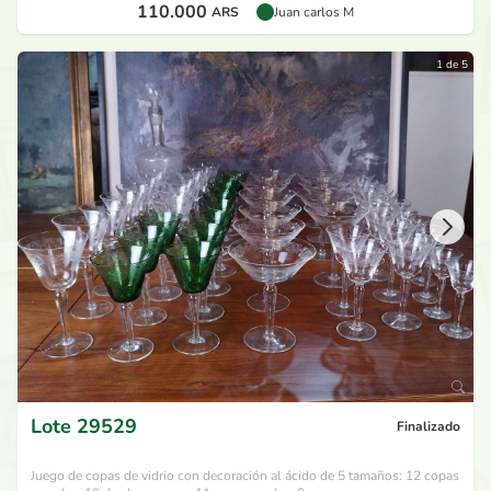
110.000
ARS
Juan carlos M
1 de 5
Lote
29529
Finalizado
Juego de copas de vidrio con decoración al ácido de 5 tamaños: 12 copas