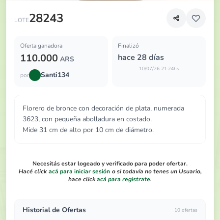
Florero de bronce con decoración de plata, numerada 362
28243
LOTE
Oferta ganadora
Finalizó
110.000
hace 28 días
ARS
10/07/26 21:24hs
Santi134
por
Florero de bronce con decoración de plata, numerada
3623, con pequeña abolladura en costado.
Mide 31 cm de alto por 10 cm de diámetro.
Necesitás estar logeado y verificado para poder ofertar.
Hacé click
acá para iniciar sesión
o si todavía no tenes un Usuario,
hace click
acá para registrate
.
Historial de Ofertas
10 ofertas