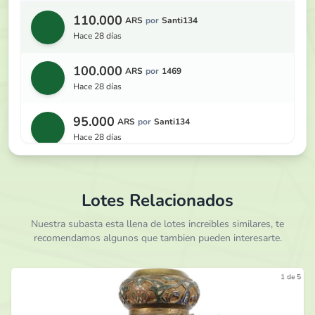
110.000
ARS
por
Santi134
hace 28 días
100.000
ARS
por
1469
hace 28 días
95.000
ARS
por
Santi134
hace 28 días
90.000
ARS
por
1469
hace 28 días
Lotes Relacionados
85.000
Nuestra subasta esta llena de lotes increibles similares, te
ARS
por
Santi134
recomendamos algunos que tambien pueden interesarte.
hace 28 días
80.000
ARS
por
1469
1 de 5
hace 29 días