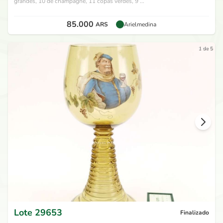
grandes, 10 de champagne, 11 copas verdes, 9 ...
85.000
ARS
Arielmedina
1 de 5
Lote
29653
Finalizado