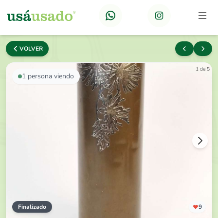
VOLVER
1 de 5
1
persona viendo
Finalizado
9