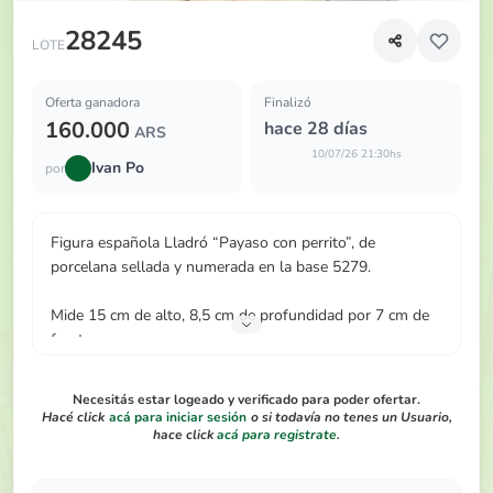
Figura española Lladró “Payaso con perrito”, de porcelana 
28245
LOTE
Oferta ganadora
Finalizó
160.000
hace 28 días
ARS
10/07/26 21:30hs
Ivan Po
por
Figura española Lladró “Payaso con perrito”, de
porcelana sellada y numerada en la base 5279.
Mide 15 cm de alto, 8,5 cm de profundidad por 7 cm de
frente.
Necesitás estar logeado y verificado para poder ofertar.
Hacé click
acá para iniciar sesión
o si todavía no tenes un Usuario,
hace click
acá para registrate
.