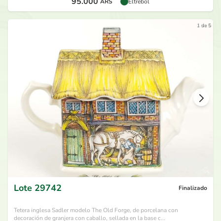
95.000
ARS
Eltrebol
1 de 5
Lote
29742
Finalizado
Tetera inglesa Sadler modelo The Old Forge, de porcelana con
decoración de granjera con caballo, sellada en la base c...