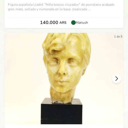
Figura española Lladró "Niña brazos cruzados" de porcelana acabado
gres mate, sellada y numerada en la base. (realizada ...
140.000
ARS
Mariush
1 de 5