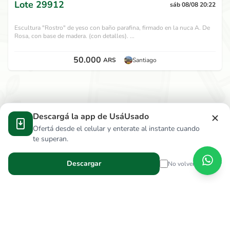
Lote
29912
sáb 08/08 20:22
Escultura "Rostro" de yeso con baño parafina, firmado en la nuca A. De
Rosa, con base de madera. (con detalles). ...
50.000
ARS
Santiago
Descargá la app de UsáUsado
Ofertá desde el celular y enterate al instante cuando
te superan.
Descargar
No volver a mostrar
Verga Hnos S.R.L.
wallace.ar