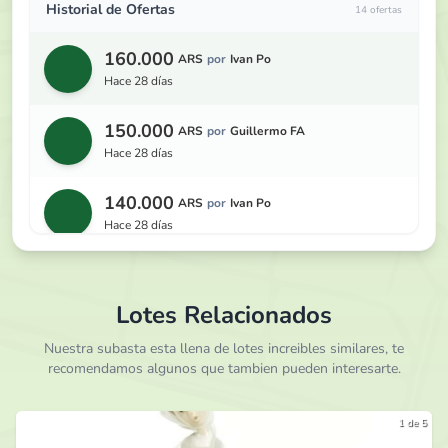
Historial de Ofertas
14 ofertas
160.000
ARS
por
Ivan Po
hace 28 días
150.000
ARS
por
Guillermo FA
hace 28 días
140.000
ARS
por
Ivan Po
hace 28 días
130.000
ARS
por
Guillermo FA
hace 28 días
Lotes Relacionados
120.000
Nuestra subasta esta llena de lotes increibles similares, te
ARS
por
Ivan Po
recomendamos algunos que tambien pueden interesarte.
hace 28 días
110.000
ARS
por
Guillermo FA
1 de 5
hace 28 días