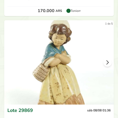
170.000
ARS
Toniorr
1 de 5
Lote
29869
sáb 08/08 01:36