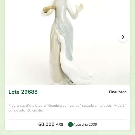
100.000
ARS
por
Ivan Po
hace 28 días
95.000
ARS
por
Guillermo FA
hace 28 días
90.000
ARS
por
Ivan Po
hace 28 días
85.000
ARS
por
Guillermo FA
hace 28 días
Lote
29688
Finalizado
Figura española Lladró “Granjera con ganso” sellada en la base. Mide 24
cm de alto, 10 cm de...
60.000
ARS
Agustina 2009