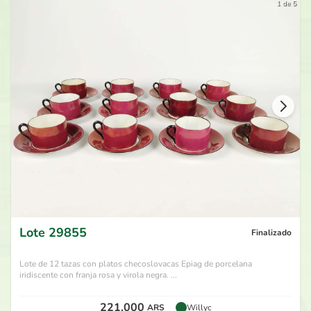
1 de 5
Lote
29855
Finalizado
Lote de 12 tazas con platos checoslovacas Epiag de porcelana
iridiscente con franja rosa y virola negra. ...
221.000
ARS
Willyc