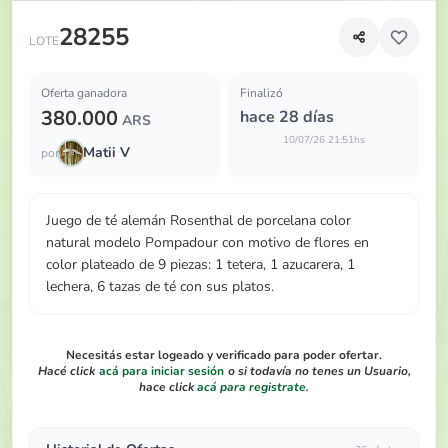
Juego de té alemán Rosenthal de porcelana color natura
28255
LOTE
Oferta ganadora
Finalizó
380.000
hace 28 días
ARS
10/07/26 21:51hs
Matii V
por
Juego de té alemán Rosenthal de porcelana color
natural modelo Pompadour con motivo de flores en
color plateado de 9 piezas: 1 tetera, 1 azucarera, 1
lechera, 6 tazas de té con sus platos.
Necesitás estar logeado y verificado para poder ofertar.
Hacé click
acá para iniciar sesión
o si todavía no tenes un Usuario,
hace click
acá para registrate
.