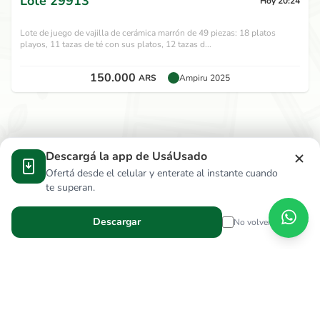
Lote
29913
Hoy 20:24
Lote de juego de vajilla de cerámica marrón de 49 piezas: 18 platos
playos, 11 tazas de té con sus platos, 12 tazas d...
150.000
ARS
Ampiru 2025
Descargá la app de UsáUsado
Ofertá desde el celular y enterate al instante cuando
te superan.
Descargar
No volver a mostrar
Verga Hnos S.R.L.
wallace.ar