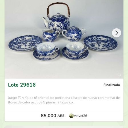
280.000
ARS
por
Jife
hace 28 días
270.000
ARS
por
TS
hace 29 días
260.000
ARS
por
Jife
hace 29 días
250.000
ARS
por
TS
hace 29 días
Lote
29616
Finalizado
Juego Tú y Yo de té oriental de porcelana cáscara de huevo con motivo de
flores de color azul de 5 piezas: 2 tazas co...
85.000
ARS
Velvet26