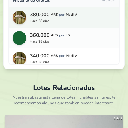
Historial de Ofertas
26 ofertas
380.000
ARS
por
Matii V
hace 28 días
360.000
ARS
por
TS
hace 28 días
340.000
ARS
por
Matii V
hace 28 días
320.000
ARS
por
TS
hace 28 días
Lotes Relacionados
300.000
Nuestra subasta esta llena de lotes increibles similares, te
ARS
por
Agamenon
recomendamos algunos que tambien pueden interesarte.
hace 28 días
290.000
ARS
por
TS
1 de 5
hace 28 días