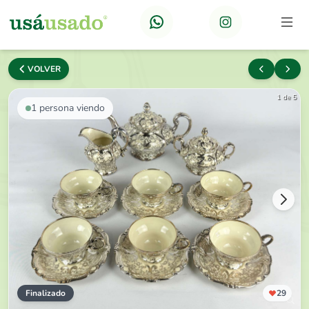
VOLVER
1 de 5
1
persona viendo
Finalizado
29