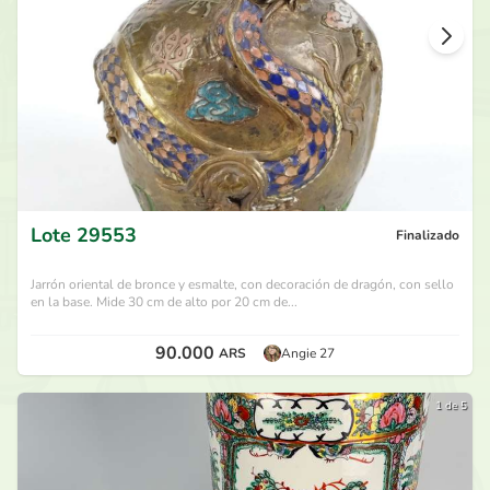
Lote
29553
Finalizado
Jarrón oriental de bronce y esmalte, con decoración de dragón, con sello
en la base. Mide 30 cm de alto por 20 cm de...
90.000
ARS
Angie 27
1 de 5