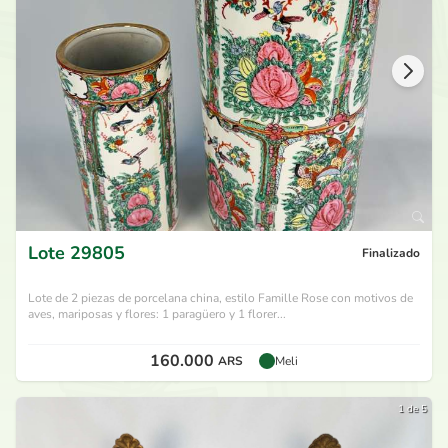
Lote
29805
Finalizado
Lote de 2 piezas de porcelana china, estilo Famille Rose con motivos de
aves, mariposas y flores: 1 paragüero y 1 florer...
160.000
ARS
Meli
1 de 5