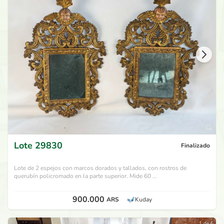
Lote
29830
Finalizado
Lote de 2 espejos con marcos dorados y tallados, con rostros de
querubín policromado en la parte superior. Mide 60 ...
900.000
ARS
Kuday
1 de 5