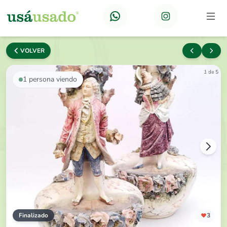
VOLVER
1 de 5
1
persona viendo
Finalizado
3