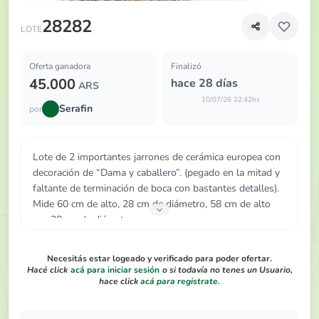
Lote de 2 importantes jarrones de cerámica europea con d
28282
LOTE
Oferta ganadora
Finalizó
45.000
hace 28 días
ARS
10/07/26 22:42hs
Serafin
por
Lote de 2 importantes jarrones de cerámica europea con
decoración de “Dama y caballero”. (pegado en la mitad y
faltante de terminación de boca con bastantes detalles).
Mide 60 cm de alto, 28 cm de diámetro, 58 cm de alto
por 28 cm de diámetro.
Necesitás estar logeado y verificado para poder ofertar.
Hacé click
acá para iniciar sesión
o si todavía no tenes un Usuario,
hace click
acá para registrate
.