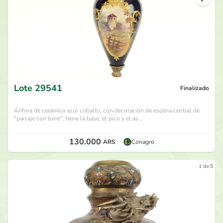
Lote
29541
Finalizado
Ánfora de cerámica azul cobalto, con decoración de escena central de
"paisaje con torre", tiene la base, el pico y el as...
130.000
ARS
Conagro
1 de 5