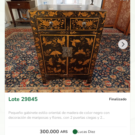
Lote
29845
Finalizado
Pequeño gabinete estilo oriental de madera de color negro con
decoración de mariposas y flores, con 2 puertas ciegas y 2...
300.000
ARS
Lucas Diez