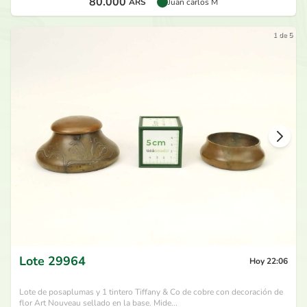
80.000
ARS
Juan carlos M
1 de 5
Lote
29964
Hoy 22:06
Lote de posaplumas y 1 tintero Tiffany & Co de cobre con decoración de
flor Art Nouveau sellado en la base. Mide...