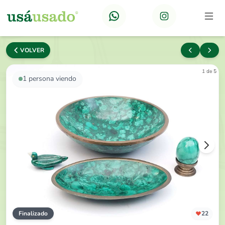
VOLVER
1 de 5
1
persona viendo
Finalizado
22