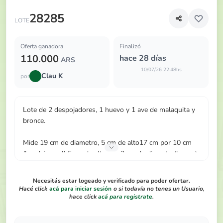
Lote de 2 despojadores, 1 huevo y 1 ave de malaquita y b
28285
LOTE
Oferta ganadora
Finalizó
110.000
hace 28 días
ARS
10/07/26 22:48hs
Clau K
por
Lote de 2 despojadores, 1 huevo y 1 ave de malaquita y
bronce.
Mide 19 cm de diametro, 5 cm de alto17 cm por 10 cm
(bandeja oval) 5 cm de alto por 3 cm de diametro(huevo)
05 cm por 3 cm (ave)
Necesitás estar logeado y verificado para poder ofertar.
Hacé click
acá para iniciar sesión
o si todavía no tenes un Usuario,
hace click
acá para registrate
.