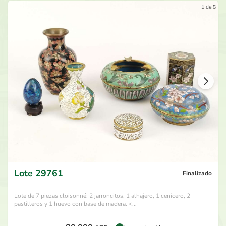
1 de 5
Lote
29761
Finalizado
Lote de 7 piezas cloisonné: 2 jarroncitos, 1 alhajero, 1 cenicero, 2
pastilleros y 1 huevo con base de madera. <...