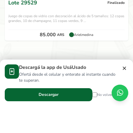
Lote
29529
Finalizado
Juego de copas de vidrio con decoración al ácido de 5 tamaños: 12 copas
grandes, 10 de champagne, 11 copas verdes, 9 ...
85.000
ARS
Arielmedina
Descargá la app de UsáUsado
Ofertá desde el celular y enterate al instante cuando
te superan.
Descargar
No volver a mostrar
Verga Hnos S.R.L.
wallace.ar