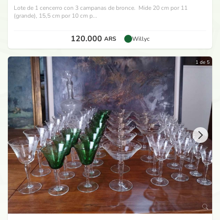
Lote de 1 cencerro con 3 campanas de bronce. Mide 20 cm por 11
(grande), 15,5 cm por 10 cm p...
120.000
ARS
Willyc
1 de 5