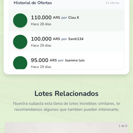
Historial de Ofertas
13 ofertas
110.000
ARS
por
Clau K
hace 28 días
100.000
ARS
por
Santi134
hace 29 días
95.000
ARS
por
Juanma luis
hace 29 días
90.000
ARS
por
Clau K
hace 29 días
Lotes Relacionados
85.000
Nuestra subasta esta llena de lotes increibles similares, te
ARS
por
Indigo
recomendamos algunos que tambien pueden interesarte.
hace 30 días
80.000
ARS
por
Clau K
1 de 5
hace 30 días