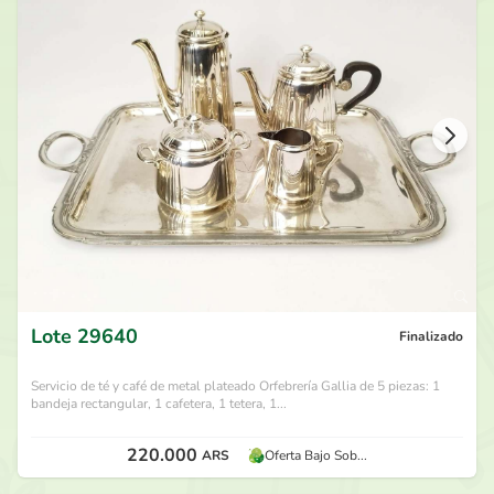
75.000
ARS
por
Nico Ve
hace 30 días
70.000
ARS
por
Clau K
hace 30 días
65.000
ARS
por
Nico Ve
hace 30 días
60.000
ARS
por
Clau K
hace 30 días
Lote
29640
Finalizado
Servicio de té y café de metal plateado Orfebrería Gallia de 5 piezas: 1
bandeja rectangular, 1 cafetera, 1 tetera, 1...
220.000
ARS
Oferta Bajo Sob...