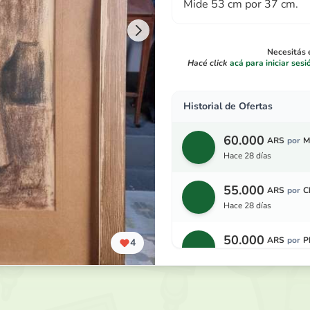
Mide 53 cm por 37 cm.
Necesitás e
Hacé click
acá para iniciar sesi
Historial de Ofertas
60.000
ARS
por
M
hace 28 días
55.000
ARS
por
C
hace 28 días
50.000
ARS
por
P
4
hace 28 días
45.000
ARS
por
C
hace 28 días