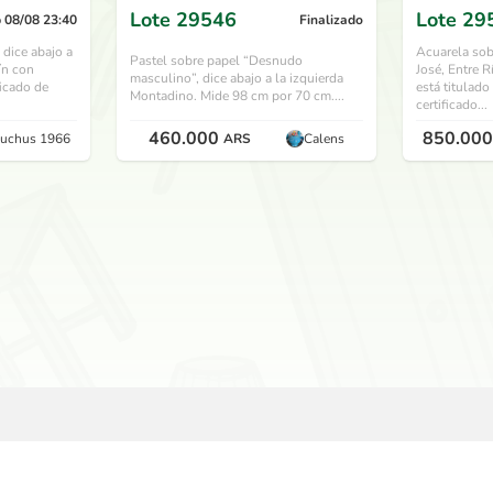
Lote
29546
Lote
29
 08/08 23:40
Finalizado
 dice abajo a
Acuarela sob
Pastel sobre papel “Desnudo
ín con
José, Entre R
masculino”, dice abajo a la izquierda
ficado de
está titulado
Montadino. Mide 98 cm por 70 cm....
certificado...
460.000
850.000
uchus 1966
ARS
Calens
USAUSAD