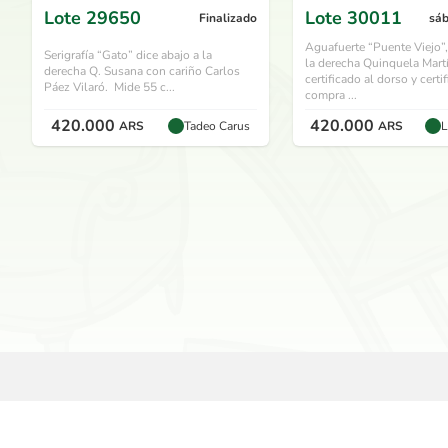
Lote
29650
Lote
30011
Finalizado
sáb
Aguafuerte “Puente Viejo”,
Serigrafía “Gato” dice abajo a la
la derecha Quinquela Mart
derecha Q. Susana con cariño Carlos
certificado al dorso y certi
Páez Vilaró. Mide 55 c...
compra ...
420.000
420.000
ARS
Tadeo Carus
ARS
L