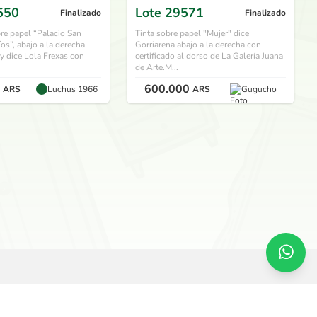
550
Lote
29571
Finalizado
Finalizado
re papel “Palacio San
Tinta sobre papel "Mujer" dice
íos”, abajo a la derecha
Gorriarena abajo a la derecha con
 y dice Lola Frexas con
certificado al dorso de La Galería Juana
de Arte.M...
600.000
ARS
Luchus 1966
ARS
Gugucho
SERVICIOS
O
Remate en vivo