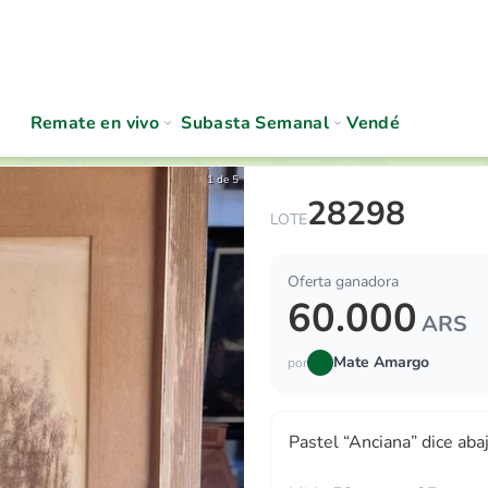
Remate en vivo
Subasta Semanal
Vendé
1 de 5
28298
Pastel “Anciana” dice abajo 
LOTE
Oferta ganadora
60.000
ARS
Mate Amargo
por
Pastel “Anciana” dice abaj