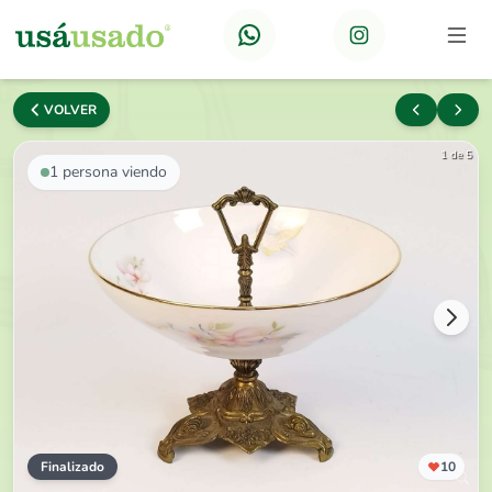
VOLVER
1 de 5
1
persona viendo
Finalizado
10