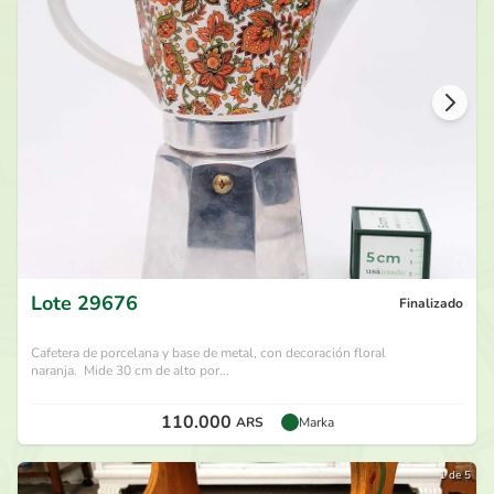
80.000
ARS
por
Velvet26
hace 27 días
75.000
ARS
por
Lizzie Marie
hace 27 días
70.000
ARS
por
Rocco A
hace 28 días
65.000
ARS
por
Jorge B
hace 28 días
Lote
29676
Finalizado
Cafetera de porcelana y base de metal, con decoración floral
naranja. Mide 30 cm de alto por...
110.000
ARS
Marka
1 de 5