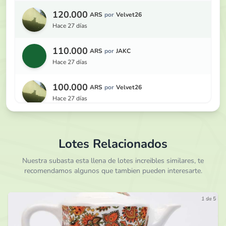
120.000
ARS
por
Velvet26
hace 27 días
110.000
ARS
por
JAKC
hace 27 días
100.000
ARS
por
Velvet26
hace 27 días
95.000
ARS
por
JAKC
hace 27 días
Lotes Relacionados
90.000
Nuestra subasta esta llena de lotes increibles similares, te
ARS
por
Velvet26
recomendamos algunos que tambien pueden interesarte.
hace 27 días
85.000
ARS
por
JAKC
1 de 5
hace 27 días