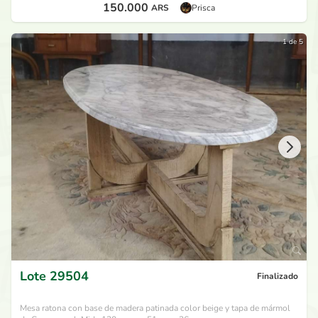
150.000
ARS
Prisca
1 de 5
Lote
29504
Finalizado
Mesa ratona con base de madera patinada color beige y tapa de mármol