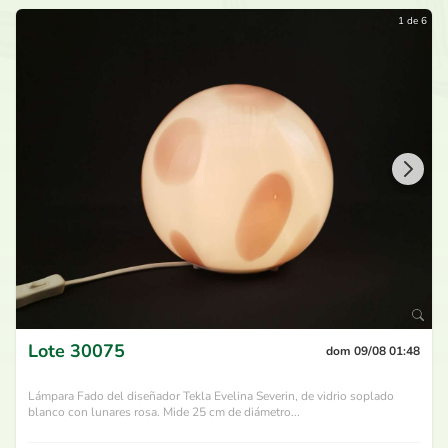
1 de 6
Lote
30075
dom 09/08 01:48
Lámpara Fado del diseñador Tekla Evelina Severin, de vidrio soplado
blanco con lunares rosa. Mide 25 cm de diámetro...