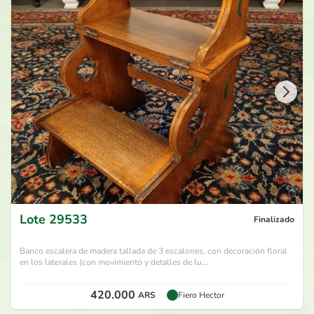
Lote
29533
Finalizado
Banco escalera de madera tallada de 3 escalones, con decoración floral
en los laterales (con movimiento y detalles de lu...
420.000
ARS
Fiero Hector