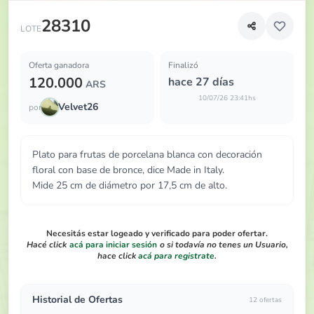
Plato para frutas de porcelana blanca con decoración flora
28310
LOTE
Oferta ganadora
Finalizó
120.000
hace 27 días
ARS
10/07/26 23:41hs
Velvet26
por
Plato para frutas de porcelana blanca con decoración
floral con base de bronce, dice Made in Italy.
Mide 25 cm de diámetro por 17,5 cm de alto.
Necesitás estar logeado y verificado para poder ofertar.
Hacé click
acá para iniciar sesión
o si todavía no tenes un Usuario,
hace click
acá para registrate
.
Historial de Ofertas
12 ofertas