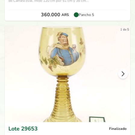
de Carrara oval. Mide 120 cm por 51 cm y 36 cm...
360.000
ARS
Pancho 5
1 de 5
Lote
29653
Finalizado