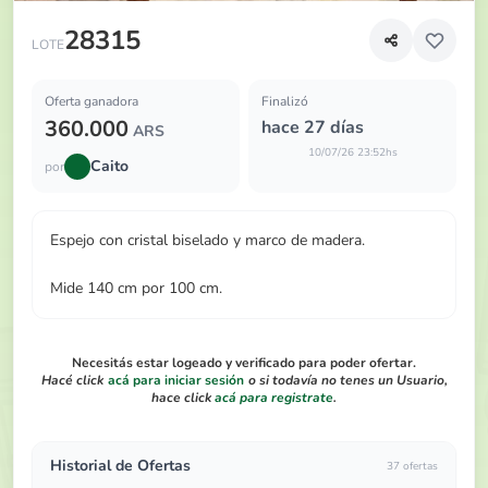
Espejo con cristal biselado y marco de madera
28315
LOTE
Oferta ganadora
Finalizó
360.000
hace 27 días
ARS
10/07/26 23:52hs
Caito
por
Espejo con cristal biselado y marco de madera.
Mide 140 cm por 100 cm.
Necesitás estar logeado y verificado para poder ofertar.
Hacé click
acá para iniciar sesión
o si todavía no tenes un Usuario,
hace click
acá para registrate
.
Historial de Ofertas
37 ofertas