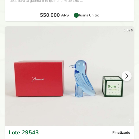
Ideal para la galería o el quincho.Mide 150 ...
550.000
ARS
Juana Chitro
1 de 5
Lote
29543
Finalizado