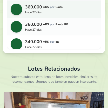
360.000
ARS
por
Caito
hace 27 días
360.000
ARS
por
Paula182
hace 27 días
340.000
ARS
por
Ina
hace 27 días
320.000
ARS
por
Caito
hace 27 días
Lotes Relacionados
300.000
Nuestra subasta esta llena de lotes increibles similares, te
ARS
por
Ina
recomendamos algunos que tambien pueden interesarte.
hace 27 días
290.000
ARS
por
Paula182
1 de 5
hace 27 días