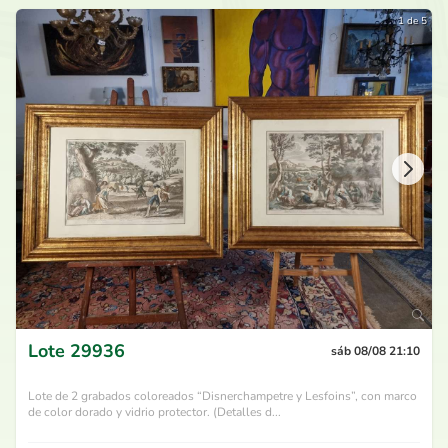
1 de 5
Lote
29936
sáb 08/08 21:10
Lote de 2 grabados coloreados “Disnerchampetre y Lesfoins”, con marco
de color dorado y vidrio protector. (Detalles d...