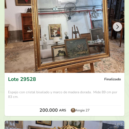
280.000
ARS
por
Ina
hace 27 días
270.000
ARS
por
Coco Suardi
hace 27 días
260.000
ARS
por
Ina
hace 27 días
260.000
ARS
por
Ina
hace 27 días
Lote
29528
Finalizado
Espejo con cristal biselado y marco de madera dorada. Mide 89 cm por
83 cm.
200.000
ARS
Angie 27
1 de 5