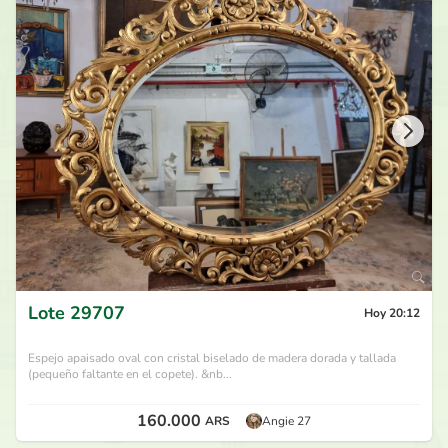
Lote
29707
Hoy 20:12
Espejo apaisado oval con cristal biselado de madera dorada y tallada
(pequeño faltante en el copete). &nb...
160.000
ARS
Angie 27