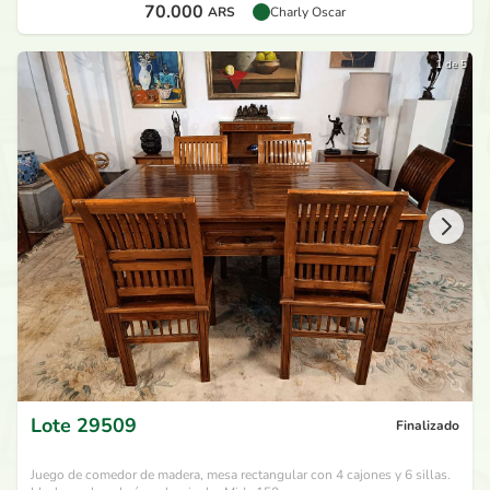
70.000
ARS
Charly Oscar
1 de 5
Lote
29509
Finalizado
Juego de comedor de madera, mesa rectangular con 4 cajones y 6 sillas.