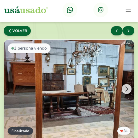
VOLVER
1 de 5
1
persona viendo
Finalizado
31