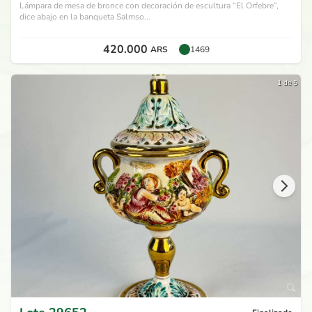
Lámpara de mesa de bronce con decoración de escultura “El Orfebre”,
dice abajo en la banqueta Salmso...
420.000
ARS
1469
1 de 5