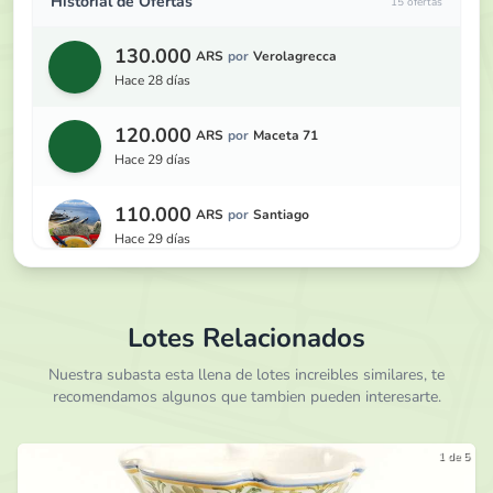
Historial de Ofertas
15 ofertas
130.000
ARS
por
Verolagrecca
hace 28 días
120.000
ARS
por
Maceta 71
hace 29 días
110.000
ARS
por
Santiago
hace 29 días
100.000
ARS
por
Oscar Fang
hace 1 mes
Lotes Relacionados
95.000
Nuestra subasta esta llena de lotes increibles similares, te
ARS
por
Rodripar
recomendamos algunos que tambien pueden interesarte.
hace 1 mes
90.000
ARS
por
Victor R
1 de 5
hace 1 mes