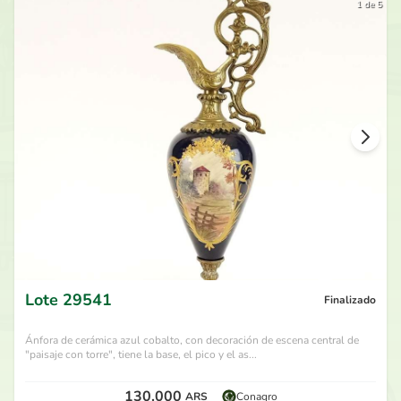
1 de 5
Lote
29541
Finalizado
Ánfora de cerámica azul cobalto, con decoración de escena central de
"paisaje con torre", tiene la base, el pico y el as...
130.000
ARS
Conagro