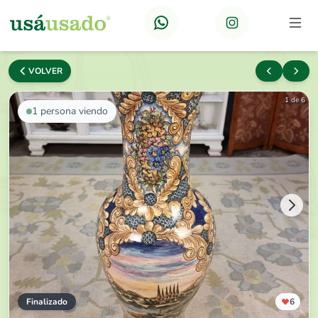
VOLVER
1 de 6
1
persona viendo
Finalizado
6