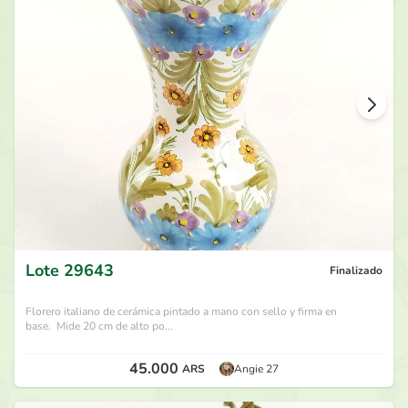
85.000
ARS
por
Rodripar
hace 1 mes
80.000
ARS
por
Oscar Fang
hace 1 mes
75.000
ARS
por
Rodripar
hace 1 mes
70.000
ARS
por
Oscar Fang
hace 1 mes
Lote
29643
Finalizado
Florero italiano de cerámica pintado a mano con sello y firma en
base. Mide 20 cm de alto po...
45.000
ARS
Angie 27