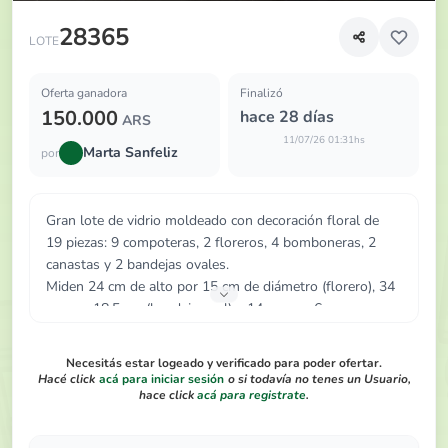
Gran lote de vidrio moldeado con decoración floral de 19 
28365
LOTE
Oferta ganadora
Finalizó
150.000
hace 28 días
ARS
11/07/26 01:31hs
Marta Sanfeliz
por
Gran lote de vidrio moldeado con decoración floral de
19 piezas: 9 compoteras, 2 floreros, 4 bomboneras, 2
canastas y 2 bandejas ovales.
Miden 24 cm de alto por 15 cm de diámetro (florero), 34
cm por 18,5 cm (bandeja oval) y 14 cm por 6 cm
(compotera).
Necesitás estar logeado y verificado para poder ofertar.
Hacé click
acá para iniciar sesión
o si todavía no tenes un Usuario,
hace click
acá para registrate
.