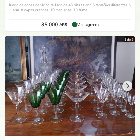
Juego de copas de vidrio tallado de 48 piezas con 5 tamaños diferentes, y
1 jarra. 8 copas grandes, 10 medianas, 10 fumé...
85.000
ARS
Verolagrecca
1 de 5