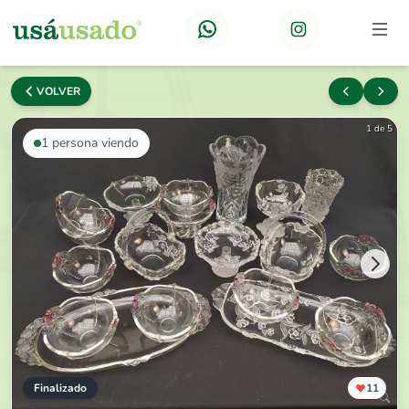
VOLVER
1 de 5
1
persona viendo
Finalizado
11