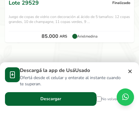
Lote
29529
Finalizado
Juego de copas de vidrio con decoración al ácido de 5 tamaños: 12 copas
grandes, 10 de champagne, 11 copas verdes, 9 ...
85.000
ARS
Arielmedina
Descargá la app de UsáUsado
Ofertá desde el celular y enterate al instante cuando
te superan.
Descargar
No volver a mostrar
Verga Hnos S.R.L.
wallace.ar