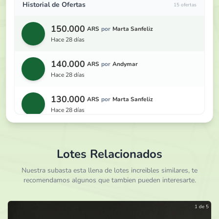
Historial de Ofertas
15 ofertas
150.000
ARS
por
Marta Sanfeliz
hace 28 días
140.000
ARS
por
Andymar
hace 28 días
130.000
ARS
por
Marta Sanfeliz
hace 28 días
120.000
ARS
por
Andymar
hace 28 días
Lotes Relacionados
110.000
Nuestra subasta esta llena de lotes increibles similares, te
ARS
por
Marta Sanfeliz
recomendamos algunos que tambien pueden interesarte.
hace 28 días
100.000
ARS
por
Andymar
1 de 5
hace 28 días