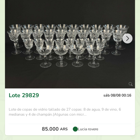
95.000
ARS
por
Marta Sanfeliz
hace 28 días
90.000
ARS
por
Verolagrecca
hace 28 días
85.000
ARS
por
Serafin
hace 28 días
80.000
ARS
por
Melimel
hace 28 días
Lote
29829
sáb 08/08 00:16
Lote de copas de vidrio tallado de 27 copas: 8 de agua, 9 de vino, 6
medianas y 4 de champán.(Algunas con micr...
85.000
ARS
Lucia rovere