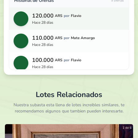
Historial de Ofertas
9 ofertas
120.000
ARS
por
Flavio
hace 28 días
110.000
ARS
por
Mate Amargo
hace 28 días
100.000
ARS
por
Flavio
hace 28 días
95.000
ARS
por
Conagro
hace 28 días
Lotes Relacionados
90.000
Nuestra subasta esta llena de lotes increibles similares, te
ARS
por
Cholo Diz
recomendamos algunos que tambien pueden interesarte.
hace 28 días
85.000
ARS
por
Jorge B
1 de 6
hace 28 días