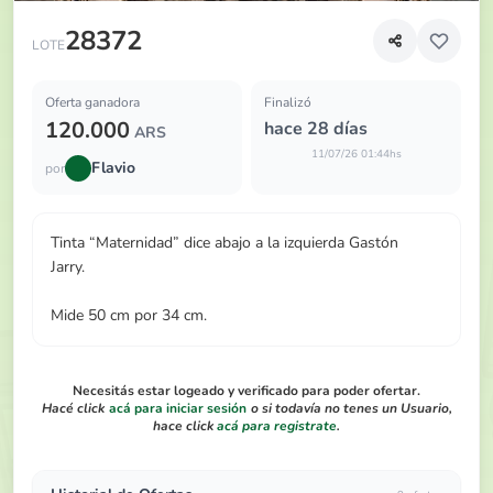
Tinta “Maternidad” dice abajo a la izquierda Gastón Jarry
28372
LOTE
Oferta ganadora
Finalizó
120.000
hace 28 días
ARS
11/07/26 01:44hs
Flavio
por
Tinta “Maternidad” dice abajo a la izquierda Gastón
Jarry.
Mide 50 cm por 34 cm.
Necesitás estar logeado y verificado para poder ofertar.
Hacé click
acá para iniciar sesión
o si todavía no tenes un Usuario,
hace click
acá para registrate
.