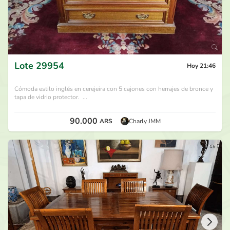
Lote
29954
Hoy 21:46
Cómoda estilo inglés en cerejeira con 5 cajones con herrajes de bronce y
tapa de vidrio protector. ...
90.000
ARS
Charly JMM
1 de 5