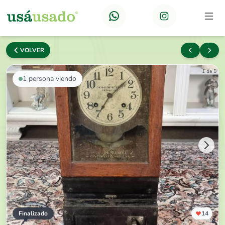
VOLVER
1 de 5
1
persona viendo
Finalizado
14