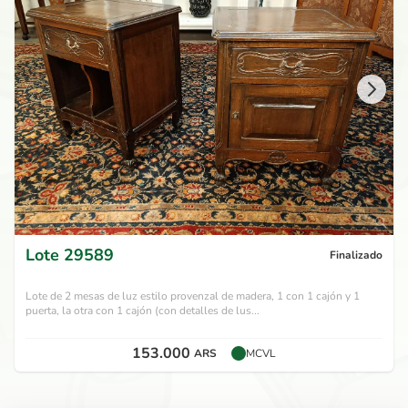
Lote
29589
Finalizado
Lote de 2 mesas de luz estilo provenzal de madera, 1 con 1 cajón y 1
puerta, la otra con 1 cajón (con detalles de lus...
153.000
ARS
MCVL