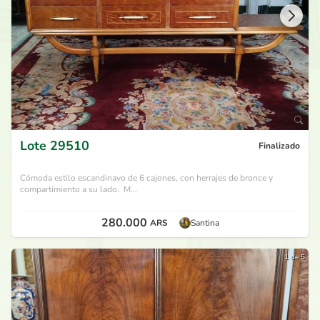
Lote
29510
Finalizado
Cómoda estilo escandinavo de 6 cajones, con herrajes de bronce y
compartimiento a su lado. M...
280.000
ARS
Santina
1 de 5