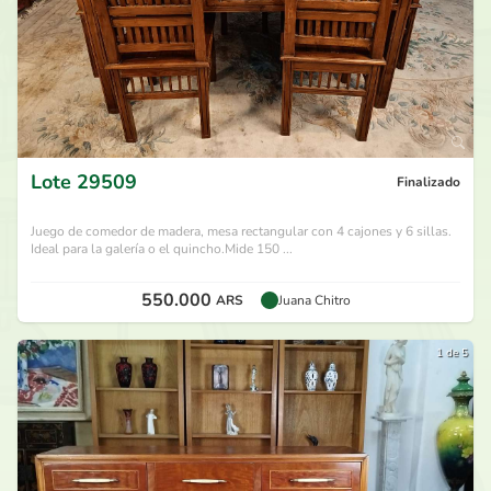
Lote
29509
Finalizado
Juego de comedor de madera, mesa rectangular con 4 cajones y 6 sillas.
Ideal para la galería o el quincho.Mide 150 ...
550.000
ARS
Juana Chitro
1 de 5