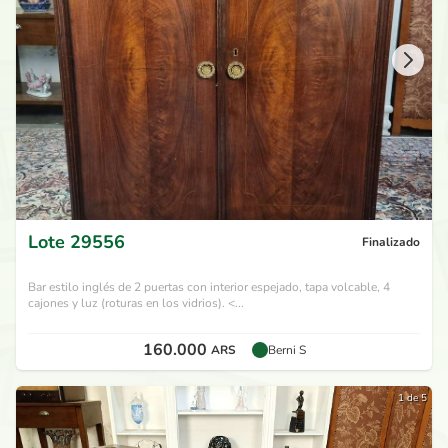
Lote
29556
Finalizado
Bar estilo inglés de 2 puertas con interior espejado, tapa volcable, 4
cajones y luz (roturas en los vidrios). <...
160.000
ARS
Berni S
1 de 5