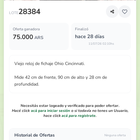
Viejo reloj de fichaje Ohio Cincinnati
28384
LOTE
Oferta ganadora
Finalizó
75.000
hace 28 días
ARS
11/07/26 02:10hs
Viejo reloj de fichaje Ohio Cincinnati.
Mide 42 cm de frente, 90 cm de alto y 28 cm de
profundidad.
Necesitás estar logeado y verificado para poder ofertar.
Hacé click
acá para iniciar sesión
o si todavía no tenes un Usuario,
hace click
acá para registrate
.
Historial de Ofertas
Ninguna oferta