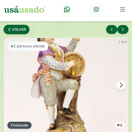
VOLVER
1 de 5
1
persona viendo
Finalizado
6