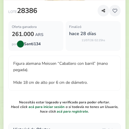
Figura alemana Meissen “Caballero con barril” (mano pega
28386
LOTE
Oferta ganadora
Finalizó
261.000
hace 28 días
ARS
11/07/26 02:15hs
Santi134
por
Figura alemana Meissen “Caballero con barril” (mano
pegada).
Mide 18 cm de alto por 6 cm de diámetro.
Necesitás estar logeado y verificado para poder ofertar.
Hacé click
acá para iniciar sesión
o si todavía no tenes un Usuario,
hace click
acá para registrate
.