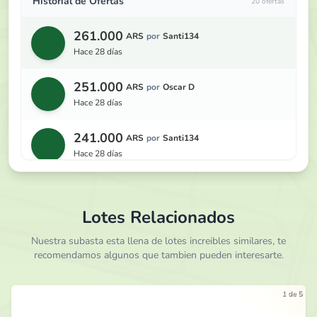
Historial de Ofertas
20 ofertas
261.000
ARS
por
Santi134
hace 28 días
251.000
ARS
por
Oscar D
hace 28 días
241.000
ARS
por
Santi134
hace 28 días
231.000
ARS
por
Oscar D
hace 28 días
Lotes Relacionados
221.000
Nuestra subasta esta llena de lotes increibles similares, te
ARS
por
Santi134
recomendamos algunos que tambien pueden interesarte.
hace 28 días
211.000
ARS
por
Oscar D
1 de 5
hace 28 días