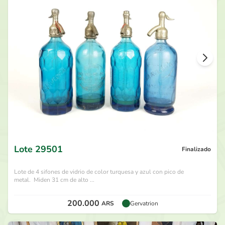
201.000
ARS
por
Santi134
hace 28 días
191.000
ARS
por
Z Lange
hace 28 días
181.000
ARS
por
Jeanpiere
hace 28 días
171.000
ARS
por
Santi134
hace 28 días
Lote
29501
Finalizado
Lote de 4 sifones de vidrio de color turquesa y azul con pico de
metal. Miden 31 cm de alto ...
200.000
ARS
Gervatrion