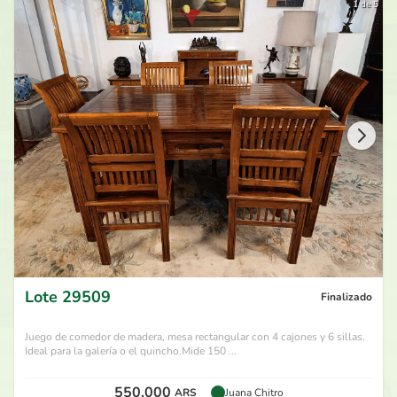
1 de 5
Lote
29509
Finalizado
Juego de comedor de madera, mesa rectangular con 4 cajones y 6 sillas.
Ideal para la galería o el quincho.Mide 150 ...
550.000
ARS
Juana Chitro