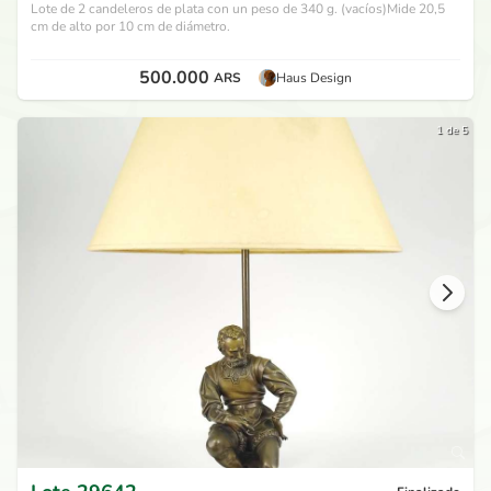
Lote de 2 candeleros de plata con un peso de 340 g. (vacíos)Mide 20,5
cm de alto por 10 cm de diámetro.
500.000
ARS
Haus Design
1 de 5