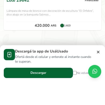
Lote
29642
Finalizado
Lámpara de mesa de bronce con decoración de escultura “El Orfebre”,
dice abajo en la banqueta Salmso...
420.000
ARS
1469
Descargá la app de UsáUsado
Ofertá desde el celular y enterate al instante cuando
te superan.
Descargar
No volver a mostrar
Verga Hnos S.R.L.
wallace.ar