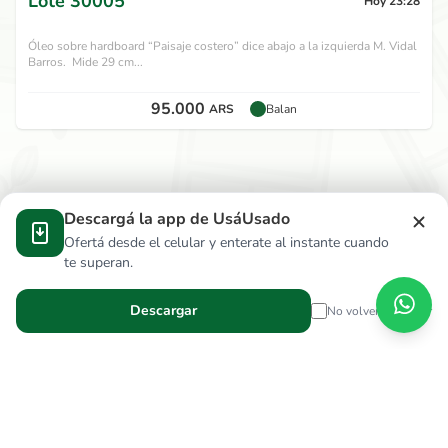
Lote
30005
Hoy 23:28
Óleo sobre hardboard “Paisaje costero” dice abajo a la izquierda M. Vidal
Barros. Mide 29 cm...
95.000
ARS
Balan
Descargá la app de UsáUsado
Ofertá desde el celular y enterate al instante cuando
te superan.
Descargar
No volver a mostrar
Verga Hnos S.R.L.
wallace.ar