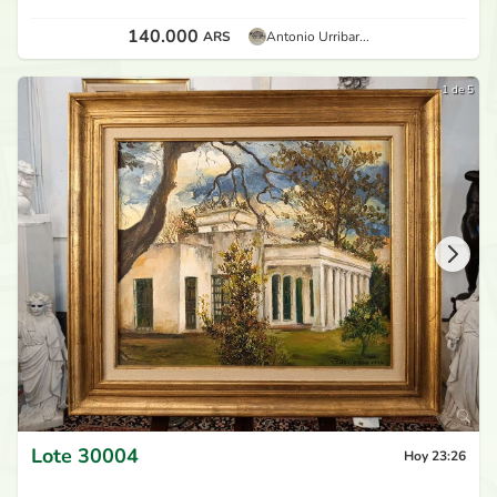
140.000
ARS
Antonio Urribar...
1 de 5
Lote
30004
Hoy 23:26