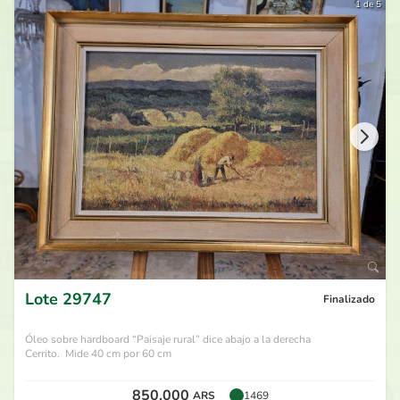
1 de 5
Lote
29747
Finalizado
Óleo sobre hardboard “Paisaje rural” dice abajo a la derecha
Cerrito. Mide 40 cm por 60 cm
850.000
ARS
1469