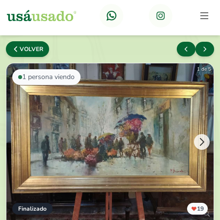
VOLVER
1 de 5
1
persona viendo
Finalizado
19