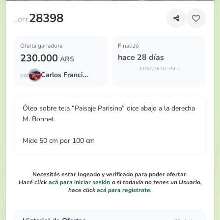
Óleo sobre tela “Paisaje Parisino” dice abajo a la derecha 
28398
LOTE
Oferta ganadora
Finalizó
230.000
hace 28 días
ARS
11/07/26 02:35hs
Carlos Francisco
por
Óleo sobre tela “Paisaje Parisino” dice abajo a la derecha
M. Bonnet.
Mide 50 cm por 100 cm
Necesitás estar logeado y verificado para poder ofertar.
Hacé click
acá para iniciar sesión
o si todavía no tenes un Usuario,
hace click
acá para registrate
.