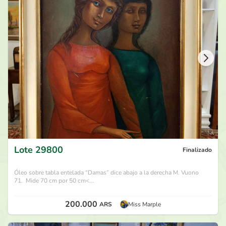
170.000
ARS
por
Petit 45
hace 29 días
160.000
ARS
por
1469
hace 29 días
150.000
ARS
por
Petit 45
hace 29 días
140.000
ARS
por
1469
hace 29 días
Lote
29800
Finalizado
Óleo sobre tabla entelada “Damas” dice abajo a la derecha M. Vuono
71. Mide 70 cm por 50 cm<...
200.000
ARS
Miss Marple