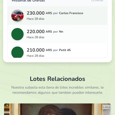
Historial de Ofertas
25 ofertas
230.000
ARS
por
Carlos Francisco
hace 28 días
220.000
ARS
por
Nn
hace 28 días
210.000
ARS
por
Petit 45
hace 28 días
200.000
ARS
por
Beto Frontera
hace 29 días
Lotes Relacionados
190.000
Nuestra subasta esta llena de lotes increibles similares, te
ARS
por
Petit 45
recomendamos algunos que tambien pueden interesarte.
hace 29 días
180.000
ARS
por
1469
1 de 5
hace 29 días