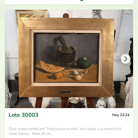
1 de 5
Lote
30003
Hoy 23:24
Óleo sobre hardboard “Naturaleza muerta” dice abajo a la derecha M.
Vidal Barros. Mide 29 cm...