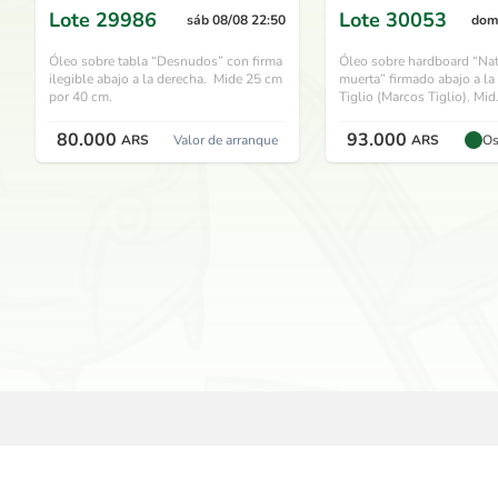
Lote
29986
Lote
30053
sáb 08/08 22:50
dom
Óleo sobre tabla “Desnudos” con firma
Óleo sobre hardboard “Nat
ilegible abajo a la derecha. Mide 25 cm
muerta” firmado abajo a la
por 40 cm.
Tiglio (Marcos Tiglio). Mid.
80.000
93.000
ARS
Valor de arranque
ARS
Os