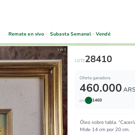
Remate en vivo
Subasta Semanal
Vendé
1 de 5
28410
Óleo sobre tabla
LOTE
Oferta ganadora
460.000
AR
1469
por
Óleo sobre tabla. “Cacería
Mide 14 cm por 20 cm.