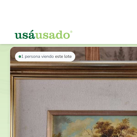
VOLVER AL LISTADO
1
persona viendo
este lote