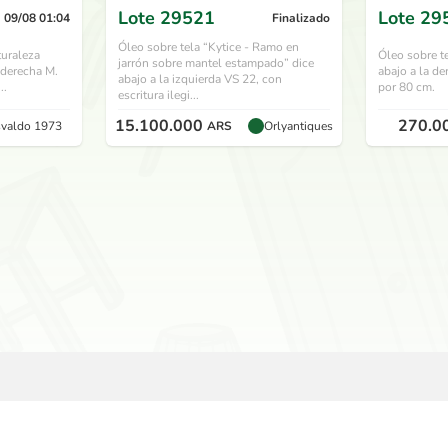
Lote
29521
Lote
29
 09/08 01:04
Finalizado
Óleo sobre tela “Kytice - Ramo en
uraleza
Óleo sobre te
jarrón sobre mantel estampado” dice
 derecha M.
abajo a la d
abajo a la izquierda VS 22, con
..
por 80 cm.
escritura ilegi...
15.100.000
270.0
valdo 1973
ARS
Orlyantiques
USAUSAD