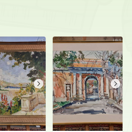
1469
Prisca
1 de 5
1 de 5
1469
Prisca
1469
Prisca