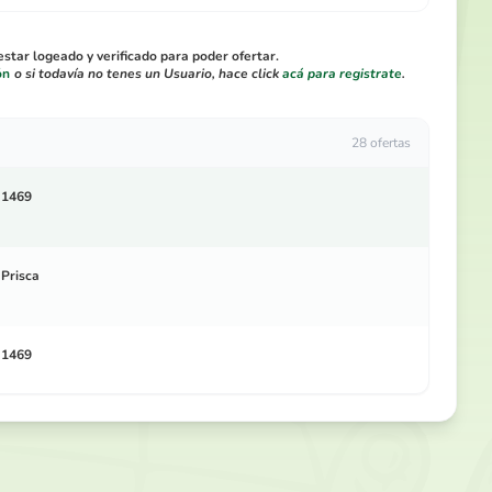
star logeado y verificado para poder ofertar.
ón
o si todavía no tenes un Usuario, hace click
acá para registrate
.
28 ofertas
1469
Prisca
1469
Prisca