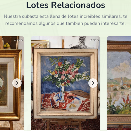
Lotes Relacionados
380.000
ARS
por
hace 26 días
Nuestra subasta esta llena de lotes increibles similares, te
recomendamos algunos que tambien pueden interesarte.
360.000
ARS
por
hace 26 días
1 de 5
1 de 6
340.000
ARS
por
hace 26 días
320.000
ARS
por
hace 26 días
300.000
ARS
por
hace 26 días
290.000
ARS
por
hace 26 días