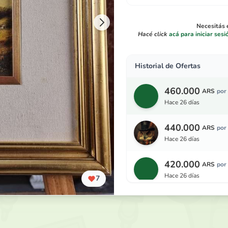
Necesitás e
Hacé click
acá para iniciar sesi
Historial de Ofertas
460.000
ARS
por
hace 26 días
440.000
ARS
por
hace 26 días
420.000
ARS
por
hace 26 días
7
400.000
ARS
por
hace 26 días