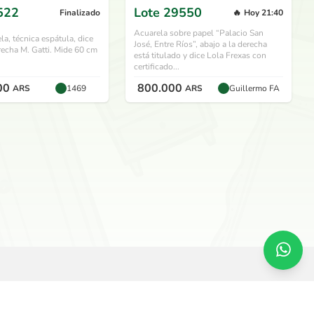
522
Lote
29550
Finalizado
🔥
Hoy 21:40
Acuarela sobre papel “Palacio San
la, técnica espátula, dice
José, Entre Ríos”, abajo a la derecha
erecha M. Gatti. Mide 60 cm
está titulado y dice Lola Frexas con
certificado...
00
800.000
ARS
1469
ARS
Guillermo FA
SERVICIOS
O
Remate en vivo