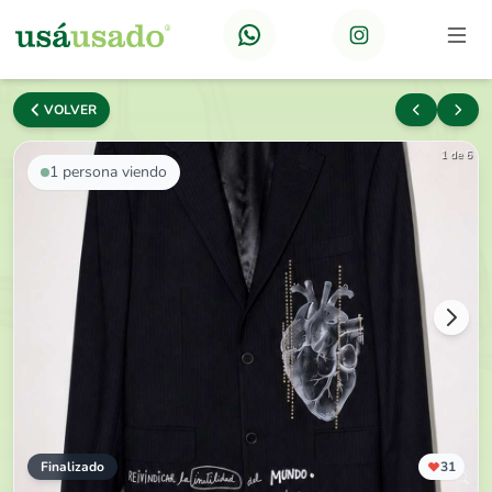
VOLVER
1 de 6
1
persona viendo
Finalizado
31