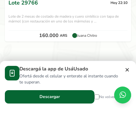
Lote
29766
Hoy 22:10
Lote de 2 mesas de costado de madera y cuero sintético con tapa de
mármol (con restauración en uno de los mármoles y ...
160.000
ARS
Juana Chitro
Descargá la app de UsáUsado
Ofertá desde el celular y enterate al instante cuando
te superan.
Descargar
No volver a mostrar
Verga Hnos S.R.L.
wallace.ar