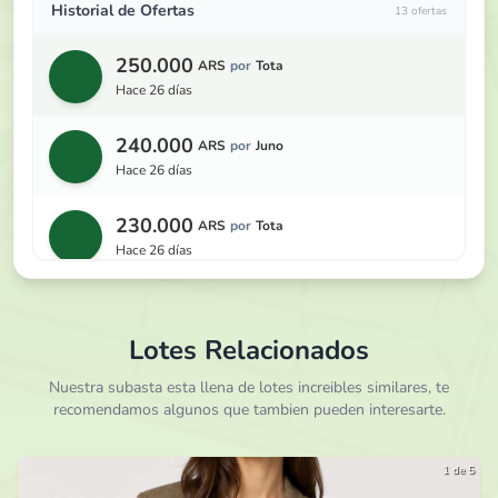
Historial de Ofertas
13 ofertas
subrayados y tachaduras que funcionan como una
declaración personal sobre el mundo, el registro y la
250.000
invulnerabilidad.
ARS
por
Tota
hace 26 días
240.000
ARS
por
Juno
hace 26 días
230.000
ARS
por
Tota
hace 26 días
220.000
ARS
por
Juno
hace 26 días
Lotes Relacionados
210.000
Nuestra subasta esta llena de lotes increibles similares, te
ARS
por
Garzuero
recomendamos algunos que tambien pueden interesarte.
hace 27 días
200.000
ARS
por
Juno
1 de 5
hace 27 días