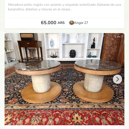
Mecedora estilo inglés con asiento y respaldo esterillado (faltante de una
barandilla, detalles y roturas en el respa...
65.000
ARS
Angie 27
1 de 5