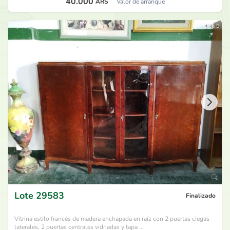
40.000
ARS
Valor de arranque
1 de 5
Lote
29583
Finalizado
Vitrina estilo francés de madera enchapada en raíz con 2 puertas ciegas
laterales, 2 puertas centrales vidriadas y tapa ...