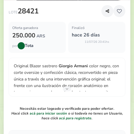
Original Blazer sastrero Giorgio Armani color negro, con c
28421
LOTE
Oferta ganadora
Finalizó
250.000
hace 26 días
ARS
11/07/26 20:41hs
Tota
por
Original Blazer sastrero
Giorgio Armani
color negro, con
corte oversize y confección clásica, reconvertido en pieza
única a través de una intervención gráfica original: el
frente con una ilustración de corazón anatómico en
tonos grises con cadena aplicada y texto manuscrito en
el faldón inferior (a modo de manifiesto íntimo). Con
etiqueta interior original de Giorgio Armani intacta,
Necesitás estar logeado y verificado para poder ofertar.
Mide: Busto 108 cm, Largo total 80 cm, Largo de manga
Hacé click
acá para iniciar sesión
o si todavía no tenes un Usuario,
69 cm.
hace click
acá para registrate
.
Una pieza de archivo: sastrería de autor transformada en
soporte textual y visual, única en su tipo. Con frases,