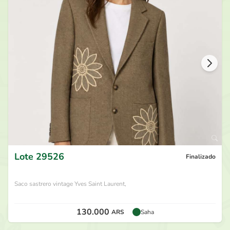
190.000
ARS
por
Yan Bud
hace 27 días
180.000
ARS
por
Juno
hace 27 días
170.000
ARS
por
Garzuero
hace 27 días
160.000
ARS
por
Juno
hace 27 días
Lote
29526
Finalizado
Saco sastrero vintage Yves Saint Laurent,
130.000
ARS
Saha