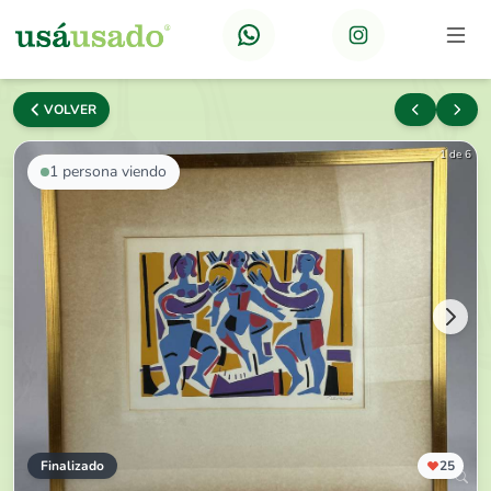
VOLVER
1 de 6
1
persona viendo
Finalizado
25