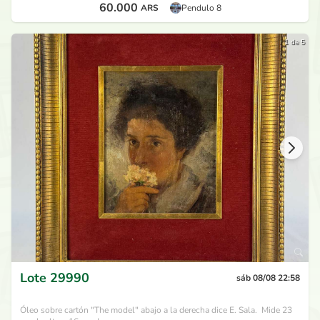
60.000
ARS
Pendulo 8
1 de 5
Lote
29990
sáb 08/08 22:58
Óleo sobre cartón "The model" abajo a la derecha dice E. Sala. Mide 23