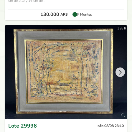
cm de alto y 16 cm de...
130.000
ARS
F Montes
1 de 5
Lote
29996
sáb 08/08 23:10