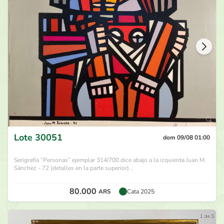
180.000
ARS
por
Fer Garcia
hace 26 días
170.000
ARS
por
Pep Garat
hace 26 días
160.000
ARS
por
Fer Garcia
hace 26 días
150.000
ARS
por
Maxbach
hace 26 días
Lote
30051
dom 09/08 01:00
Serigrafía “Personas” ejemplar 314/700 dice abajo a la izquierda Juan M.
Sánchez - 72 (detalles en la parte superior)...
80.000
ARS
Cata 2025
1 de 5