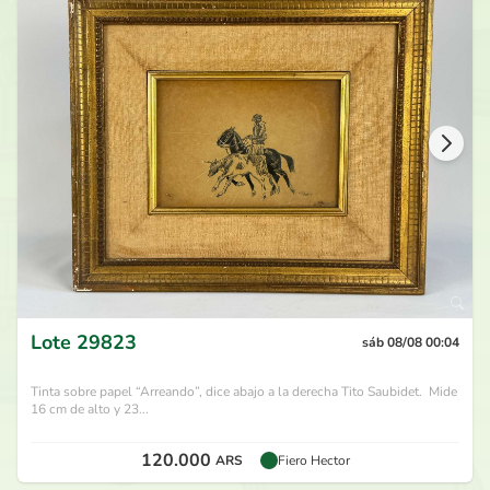
Lote
29823
sáb 08/08 00:04
Tinta sobre papel “Arreando”, dice abajo a la derecha Tito Saubidet. Mide
16 cm de alto y 23...
120.000
ARS
Fiero Hector