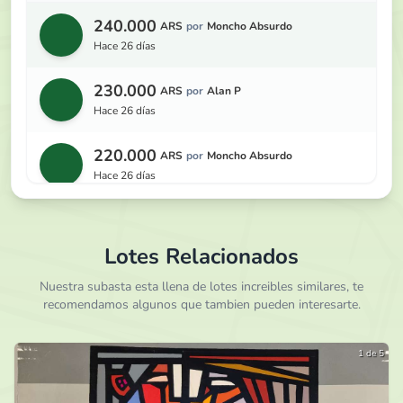
240.000
ARS
por
Moncho Absurdo
hace 26 días
230.000
ARS
por
Alan P
hace 26 días
220.000
ARS
por
Moncho Absurdo
hace 26 días
210.000
ARS
por
Alan P
hace 26 días
Lotes Relacionados
200.000
Nuestra subasta esta llena de lotes increibles similares, te
ARS
por
Moncho Absurdo
recomendamos algunos que tambien pueden interesarte.
hace 26 días
190.000
ARS
por
Alan P
1 de 5
hace 26 días