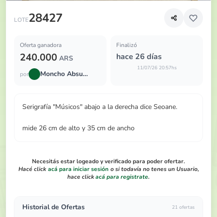
Serigrafía "Músicos" abajo a la derecha dice Seoane
28427
LOTE
Oferta ganadora
Finalizó
240.000
hace 26 días
ARS
11/07/26 20:57hs
Moncho Absurdo
por
Serigrafía "Músicos" abajo a la derecha dice Seoane.
mide 26 cm de alto y 35 cm de ancho
Necesitás estar logeado y verificado para poder ofertar.
Hacé click
acá para iniciar sesión
o si todavía no tenes un Usuario,
hace click
acá para registrate
.
Historial de Ofertas
21 ofertas