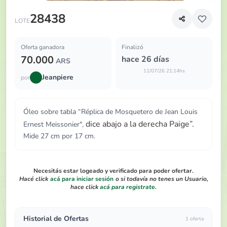
Óleo sobre tabla “Réplica de Mosquetero de Jean Louis E
28438
LOTE
Oferta ganadora
Finalizó
70.000
hace 26 días
ARS
11/07/26 21:14hs
Jeanpiere
por
Óleo sobre tabla “Réplica de Mosquetero de Jean Louis
dice abajo a la derecha Paige”.
Ernest Meissonier",
Mide 27 cm por 17 cm.
Necesitás estar logeado y verificado para poder ofertar.
Hacé click
acá para iniciar sesión
o si todavía no tenes un Usuario,
hace click
acá para registrate
.
Historial de Ofertas
1 oferta