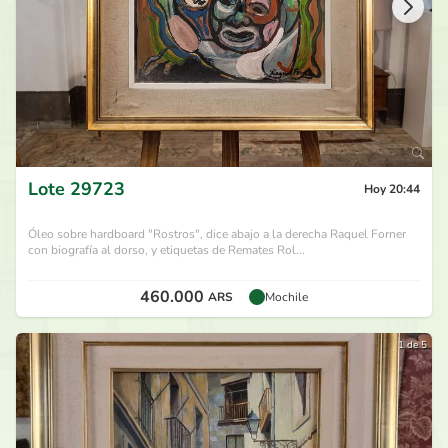
Lote
29723
Hoy 20:44
Óleo sobre hardboard "Rostros", dice abajo a la derecha Raquel Forner
con biografía al dorso, y etiquetas de Remates Rol...
460.000
ARS
Mochile
1 de 5