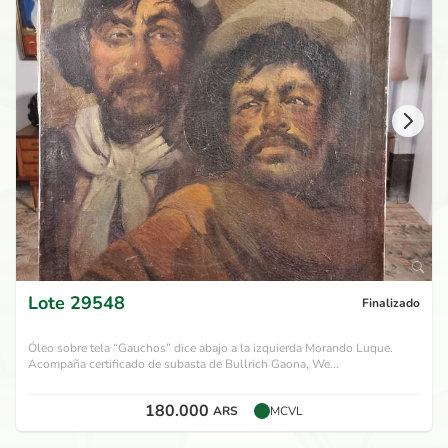
Lote
29548
Finalizado
Óleo sobre tela “Gauchos” dice abajo a la izquierda Morando Luque.
Acompaña certificado de subasta de Bullrich Gaona, We...
180.000
ARS
MCVL