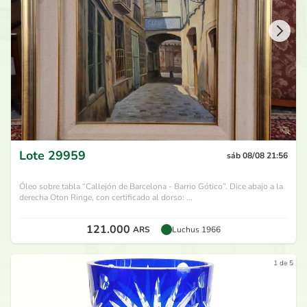
Lote
29959
sáb 08/08 21:56
Óleo sobre tabla “Callejón de Barcelona - Barrio Gótico”. Dice abajo a la
derecha Oton Ringe, con certificado al dorso: ...
121.000
ARS
Luchus 1966
1 de 5