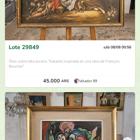
Lote
29849
sáb 08/08 00:56
Óleo sobre tela escena “Galante inspirada en una obra de François
Boucher"
45.000
ARS
Velador 89
1 de 6