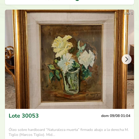
1 de 5
Lote
30053
dom 09/08 01:04
Óleo sobre hardboard “Naturaleza muerta” firmado abajo a la derecha M.
Tiglio (Marcos Tiglio). Mid...