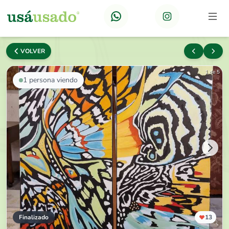
VOLVER
1 de 5
1
persona viendo
Finalizado
13