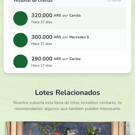
Historial de Ofertas
31 ofertas
320.000
ARS
por
Carola
hace 27 días
300.000
ARS
por
Mercedes S
hace 27 días
290.000
ARS
por
Carola
hace 27 días
280.000
ARS
por
Mercedes S
hace 27 días
Lotes Relacionados
270.000
Nuestra subasta esta llena de lotes increibles similares, te
ARS
por
Oferta Bajo Sobre ...
recomendamos algunos que tambien pueden interesarte.
hace 27 días
260.000
ARS
por
Mercedes S
1 de 6
hace 27 días