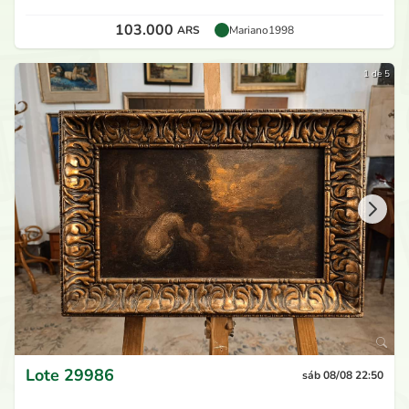
103.000
ARS
Mariano1998
1 de 5
Lote
29986
sáb 08/08 22:50