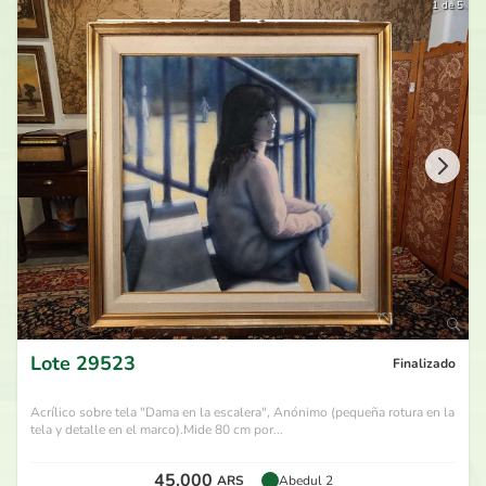
1 de 5
Lote
29523
Finalizado
Acrílico sobre tela "Dama en la escalera", Anónimo (pequeña rotura en la
tela y detalle en el marco).Mide 80 cm por...
45.000
ARS
Abedul 2