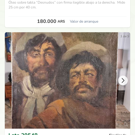
Óleo sobre tabla “Desnudos” con firma ilegible abajo a la derecha. Mide
25 cm por 40 cm.
180.000
ARS
Valor de arranque
1 de 5