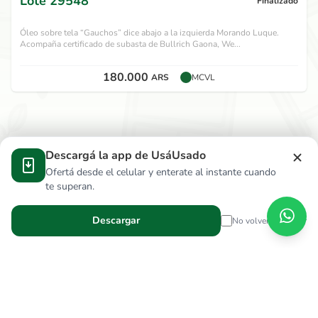
Lote
29548
Finalizado
Óleo sobre tela “Gauchos” dice abajo a la izquierda Morando Luque.
Acompaña certificado de subasta de Bullrich Gaona, We...
180.000
ARS
MCVL
Descargá la app de UsáUsado
Ofertá desde el celular y enterate al instante cuando
te superan.
Descargar
No volver a mostrar
Verga Hnos S.R.L.
wallace.ar