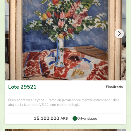
250.000
ARS
por
Oferta Bajo Sobre ...
hace 27 días
240.000
ARS
por
Mercedes S
hace 27 días
230.000
ARS
por
Oferta Bajo Sobre ...
hace 27 días
220.000
ARS
por
Mercedes S
hace 27 días
Lote
29521
Finalizado
Óleo sobre tela “Kytice - Ramo en jarrón sobre mantel estampado” dice
abajo a la izquierda VS 22, con escritura ilegi...
15.100.000
ARS
Orlyantiques