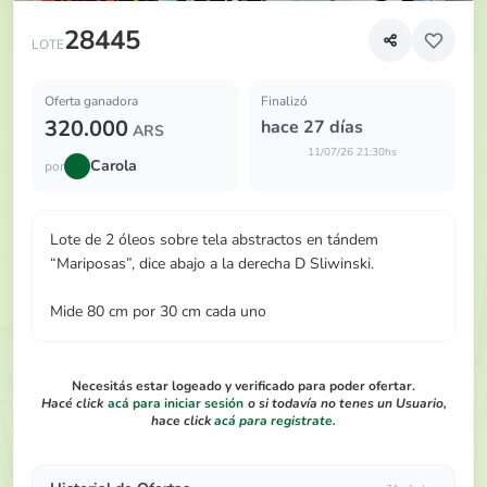
Lote de 2 óleos sobre tela abstractos en tándem “Mariposa
28445
LOTE
Oferta ganadora
Finalizó
320.000
hace 27 días
ARS
11/07/26 21:30hs
Carola
por
Lote de 2 óleos sobre tela abstractos en tándem
“Mariposas”, dice abajo a la derecha D Sliwinski.
Mide 80 cm por 30 cm cada uno
Necesitás estar logeado y verificado para poder ofertar.
Hacé click
acá para iniciar sesión
o si todavía no tenes un Usuario,
hace click
acá para registrate
.