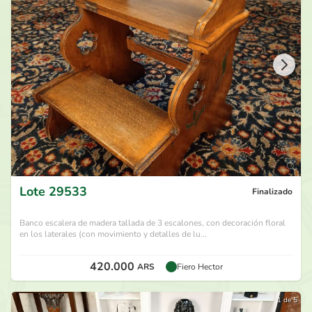
85.000
ARS
por
Jorge B
hace 28 días
80.000
ARS
por
Gaga Lolu
hace 28 días
75.000
ARS
por
Caro Mio
hace 28 días
70.000
ARS
por
Gaga Lolu
hace 29 días
Lote
29533
Finalizado
Banco escalera de madera tallada de 3 escalones, con decoración floral
en los laterales (con movimiento y detalles de lu...
420.000
ARS
Fiero Hector
1 de 5