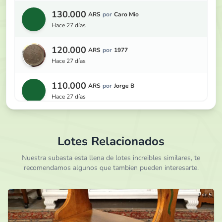
130.000
ARS
por
Caro Mio
hace 27 días
120.000
ARS
por
1977
hace 27 días
110.000
ARS
por
Jorge B
hace 27 días
100.000
ARS
por
1977
hace 27 días
Lotes Relacionados
95.000
Nuestra subasta esta llena de lotes increibles similares, te
ARS
por
Jorge B
recomendamos algunos que tambien pueden interesarte.
hace 27 días
90.000
ARS
por
1977
1 de 5
hace 27 días