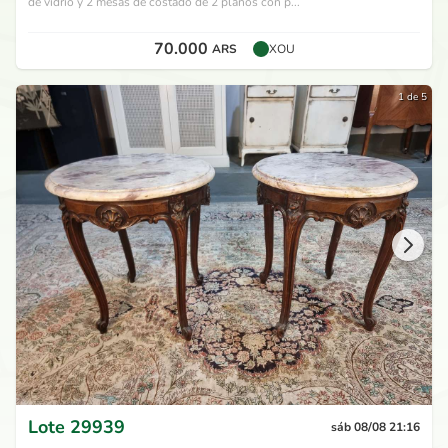
de vidrio y 2 mesas de costado de 2 planos con p...
70.000
ARS
XOU
1 de 5
Lote
29939
sáb 08/08 21:16