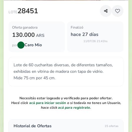
Lote de 60 cucharitas diversas, de diferentes tamaños, exh
28451
LOTE
Oferta ganadora
Finalizó
130.000
hace 27 días
ARS
11/07/26 21:41hs
Caro Mio
por
Lote de 60 cucharitas diversas, de diferentes tamaños,
exhibidas en vitrina de madera con tapa de vidrio.
Mide 75 cm por 45 cm.
Necesitás estar logeado y verificado para poder ofertar.
Hacé click
acá para iniciar sesión
o si todavía no tenes un Usuario,
hace click
acá para registrate
.
Historial de Ofertas
15 ofertas