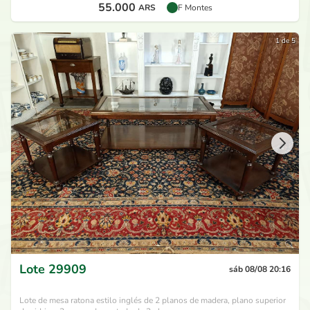
55.000
ARS
F Montes
1 de 5
Lote
29909
sáb 08/08 20:16
Lote de mesa ratona estilo inglés de 2 planos de madera, plano superior