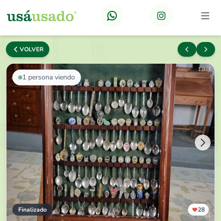
VOLVER
1 de 6
1
persona viendo
Finalizado
28