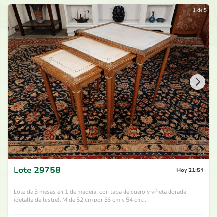
1 de 5
Lote
29758
Hoy 21:54
Lote de 3 mesas en 1 de madera, con tapa de cuero y viñeta dorada
(detalle de lustre). Mide 52 cm por 36 cm y 54 cm...