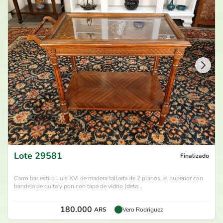
Lote
29581
Finalizado
Carro bar estilo Luis XVI de madera tallada de 2 planos, el superior con
bandeja de quita y pon con tapa de vidrio (deta...
180.000
ARS
Vero Rodriguez