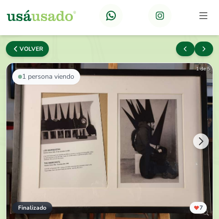
VOLVER
1 de 5
1
persona viendo
Finalizado
7