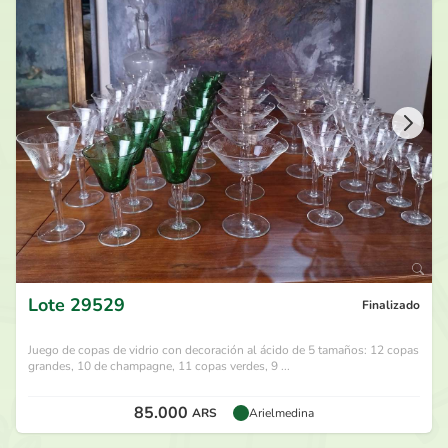
85.000
ARS
por
Matito 1938
hace 27 días
80.000
ARS
por
Federico Antunez
hace 27 días
75.000
ARS
por
Matito 1938
hace 27 días
70.000
ARS
por
Martín Cooler
hace 27 días
Lote
29529
Finalizado
Juego de copas de vidrio con decoración al ácido de 5 tamaños: 12 copas
grandes, 10 de champagne, 11 copas verdes, 9 ...
85.000
ARS
Arielmedina