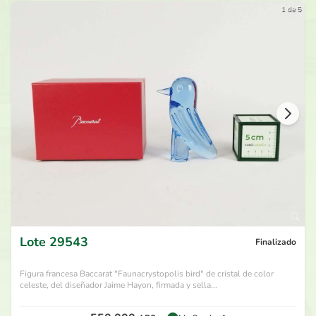
1 de 5
Lote
29543
Finalizado
Figura francesa Baccarat "Faunacrystopolis bird" de cristal de color
celeste, del diseñador Jaime Hayon, firmada y sella...