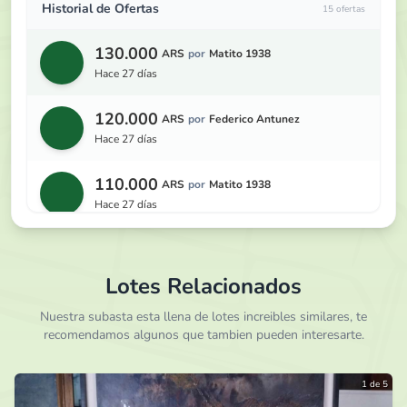
Historial de Ofertas
15 ofertas
130.000
ARS
por
Matito 1938
hace 27 días
120.000
ARS
por
Federico Antunez
hace 27 días
110.000
ARS
por
Matito 1938
hace 27 días
100.000
ARS
por
Federico Antunez
hace 27 días
Lotes Relacionados
95.000
Nuestra subasta esta llena de lotes increibles similares, te
ARS
por
Matito 1938
recomendamos algunos que tambien pueden interesarte.
hace 27 días
90.000
ARS
por
Federico Antunez
1 de 5
hace 27 días