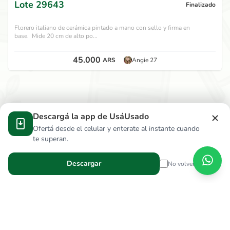
Lote
29643
Finalizado
Florero italiano de cerámica pintado a mano con sello y firma en
base. Mide 20 cm de alto po...
45.000
ARS
Angie 27
Descargá la app de UsáUsado
Ofertá desde el celular y enterate al instante cuando
te superan.
Descargar
No volver a mostrar
Verga Hnos S.R.L.
wallace.ar