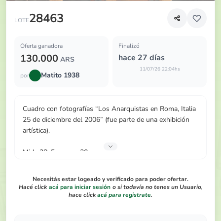
Cuadro con fotografías “Los Anarquistas en Roma, Italia 2
28463
LOTE
Oferta ganadora
Finalizó
130.000
hace 27 días
ARS
11/07/26 22:04hs
Matito 1938
por
Cuadro con fotografías “Los Anarquistas en Roma, Italia
25 de diciembre del 2006” (fue parte de una exhibición
artística).
Mide 28, 5 cm por 20 cm
Necesitás estar logeado y verificado para poder ofertar.
Hacé click
acá para iniciar sesión
o si todavía no tenes un Usuario,
hace click
acá para registrate
.