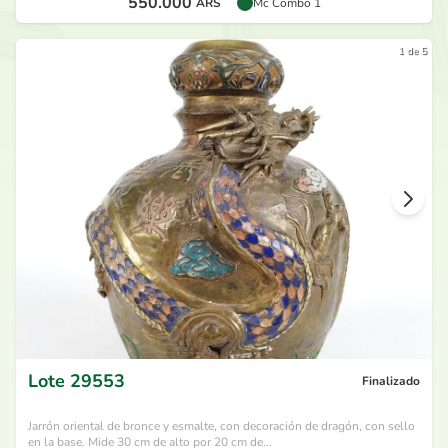
550.000
ARS
Mc Combo 1
1 de 5
Lote
29553
Finalizado
Jarrón oriental de bronce y esmalte, con decoración de dragón, con sello
en la base. Mide 30 cm de alto por 20 cm de...