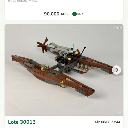
en su dorso. Mide...
90.000
ARS
Valei
1 de 5
Lote
30013
sáb 08/08 23:44