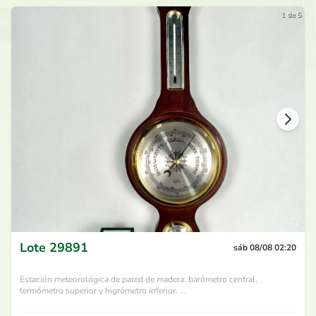
1 de 5
Lote
29891
sáb 08/08 02:20
Estación meteorológica de pared de madera: barómetro central,
termómetro superior y higrómetro inferior. ...