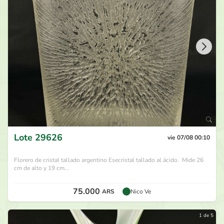
Lote
29626
vie 07/08 00:10
Florero de cristal tallado argentino Esecristal tallado al ácido. Mide 26
cm de alto y 19 cm...
75.000
ARS
Nico Ve
1 de 5