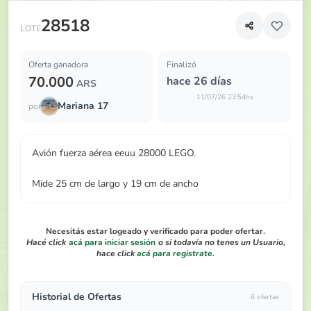
Avión fuerza aérea eeuu 28000 LEGO
28518
LOTE
Oferta ganadora
Finalizó
70.000
hace 26 días
ARS
11/07/26 23:54hs
Mariana 17
por
Avión fuerza aérea eeuu 28000 LEGO.
Mide 25 cm de largo y 19 cm de ancho
Necesitás estar logeado y verificado para poder ofertar.
Hacé click
acá para iniciar sesión
o si todavía no tenes un Usuario,
hace click
acá para registrate
.
Historial de Ofertas
6 ofertas