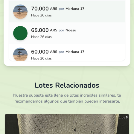
70.000
ARS
por
Mariana 17
hace 26 días
65.000
ARS
por
Noesu
hace 26 días
60.000
ARS
por
Mariana 17
hace 26 días
55.000
ARS
por
Cecilav
hace 27 días
Lotes Relacionados
50.000
Nuestra subasta esta llena de lotes increibles similares, te
ARS
por
Mariana 17
recomendamos algunos que tambien pueden interesarte.
hace 28 días
45.000
ARS
por
Jose Argentina
1 de 5
hace 1 mes