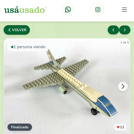
VOLVER
1 de 5
1
persona viendo
Finalizado
12