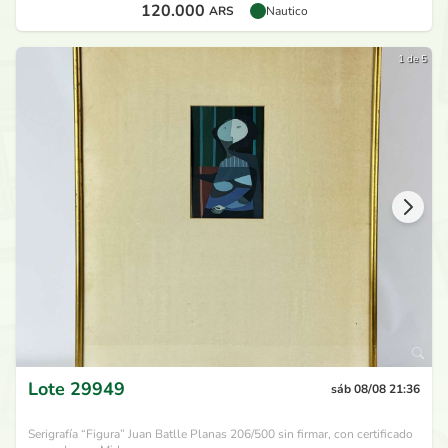
120.000
ARS
Nautico
1 de 5
Lote
29949
sáb 08/08 21:36
Serigrafía “Figura” Juan Batlle Planas 206/500 sin firmar, con certificado