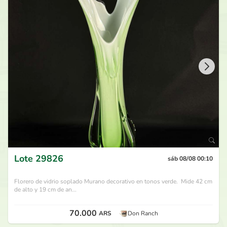
Lote
29826
sáb 08/08 00:10
Florero de vidrio soplado Murano decorativo en tonos verde. Mide 42 cm
de alto y 19 cm de an...
70.000
ARS
Don Ranch