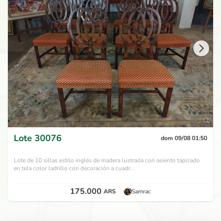
Lote
30076
dom 09/08 01:50
Lote de 10 sillas estilo inglés de madera lustrada con asiento tapizado
en tela color ladrillo con decoración a cuadr...
175.000
ARS
Samrac