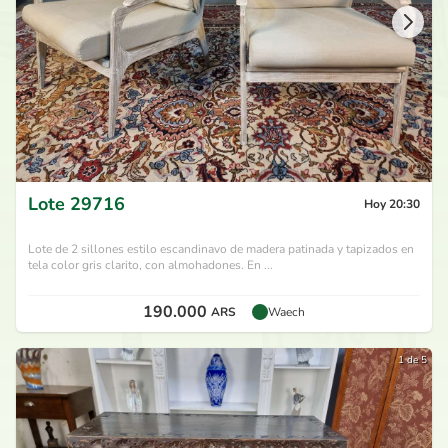
Lote
29716
Hoy 20:30
Lote de 2 sillones estilo escandinavo de madera patinada y tapizados en
tela color gris clarito, con almohadones. En ...
190.000
ARS
Waech
1 de 5