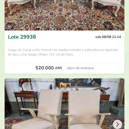
Lote
29938
sáb 08/08 21:14
Juego de living estilo francés de madera tallada y patinada con tapizado
en tela color beige. Miden 151 cm de frent...
520.000
ARS
Valor de arranque
1 de 5