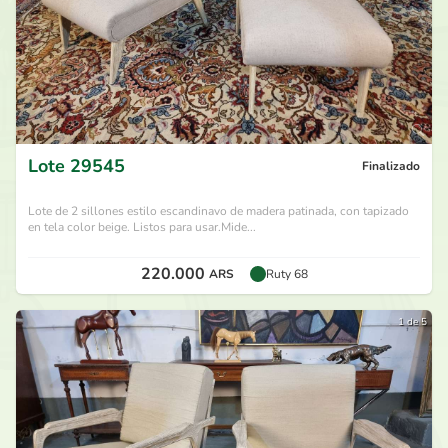
Lote
29545
Finalizado
Lote de 2 sillones estilo escandinavo de madera patinada, con tapizado
en tela color beige. Listos para usar.Mide...
220.000
ARS
Ruty 68
1 de 5