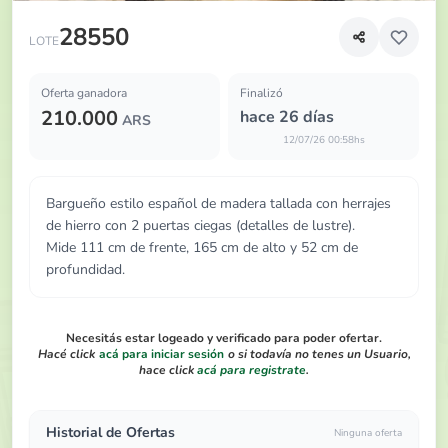
Bargueño estilo español de madera tallada con herrajes d
28550
LOTE
Oferta ganadora
Finalizó
210.000
hace 26 días
ARS
12/07/26 00:58hs
Bargueño estilo español de madera tallada con herrajes
de hierro con 2 puertas ciegas (detalles de lustre).
Mide 111 cm de frente, 165 cm de alto y 52 cm de
profundidad.
Necesitás estar logeado y verificado para poder ofertar.
Hacé click
acá para iniciar sesión
o si todavía no tenes un Usuario,
hace click
acá para registrate
.
Historial de Ofertas
Ninguna oferta