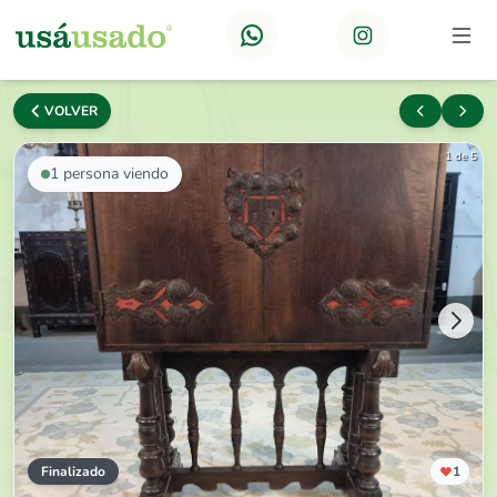
VOLVER
1 de 5
1
persona viendo
Finalizado
1