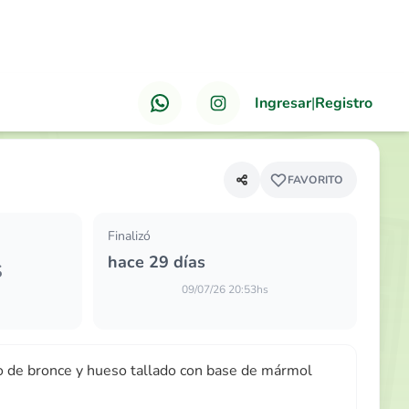
Ingresar
|
Registro
ANTERIOR
PRÓXIMO
de bronce y hueso tallado con base de mármol…
FAVORITO
Finalizó
hace 29 días
S
09/07/26 20:53hs
o de bronce y hueso tallado con base de mármol