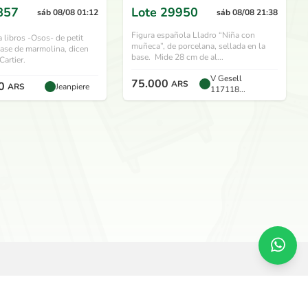
857
Lote
29950
sáb 08/08 01:12
sáb 08/08 21:38
Figura española Lladro “Niña con
a libros -Osos- de petit
muñeca”, de porcelana, sellada en la
ase de marmolina, dicen
base. Mide 28 cm de al...
 Cartier.
V Gesell
75.000
ARS
0
ARS
Jeanpiere
117118...
SERVICIOS
O
Remate en vivo