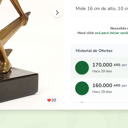
Mide 16 cm de alto, 10 c
Necesitás e
Hacé click
acá para iniciar sesi
Historial de Ofertas
170.000
ARS
por
hace 29 días
160.000
ARS
por
hace 29 días
20
150.000
ARS
por
hace 29 días
140.000
ARS
por