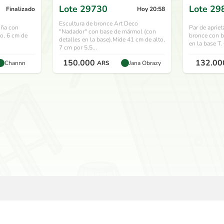
hace 1 mes
Lote
29730
Lote
29
Finalizado
Hoy 20:58
Escultura de bronce Art Deco
iña con
Par de apriet
"Nadador" con base de mármol (con
o, 6 cm de
bronce con b
detalles en la base).Mide 41 cm de alto,
en la base T.
7 cm por 5,5...
150.000
132.00
Channn
ARS
Jana Obrazy
USAUSAD