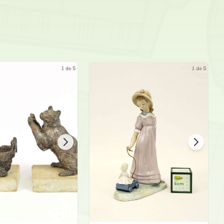
Josema
1 de 5
1 de 5
TS
Josema
Nico Ve
holo Diz
eco 1920