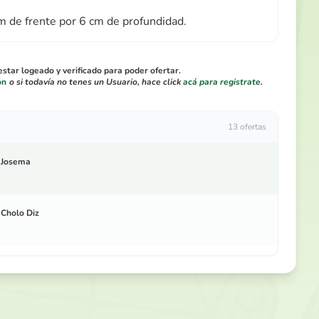
m de frente por 6 cm de profundidad.
star logeado y verificado para poder ofertar.
ón
o si todavía no tenes un Usuario, hace click
acá para registrate
.
13 ofertas
Josema
Cholo Diz
Josema
TS