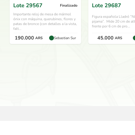
Lote
29567
Lote
29687
Finalizado
Importante reloj de mesa de mármol
Figura española Lladró “N
ónix con máquina, querubines, flores y
pijama”. Mide 20 cm de alt
patas de bronce (con detalles a la vista,
frente por 6 cm de pro...
falt...
190.000
45.000
ARS
Sebastian Sur
ARS