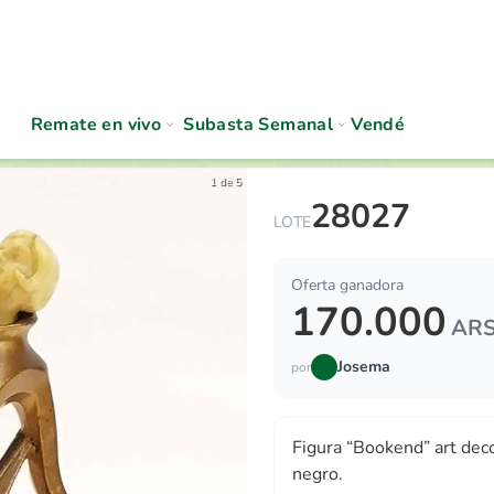
Remate en vivo
Subasta Semanal
Vendé
1 de 5
28027
Figura “Bookend” art deco 
LOTE
Oferta ganadora
170.000
AR
Josema
por
Figura “Bookend” art dec
negro.