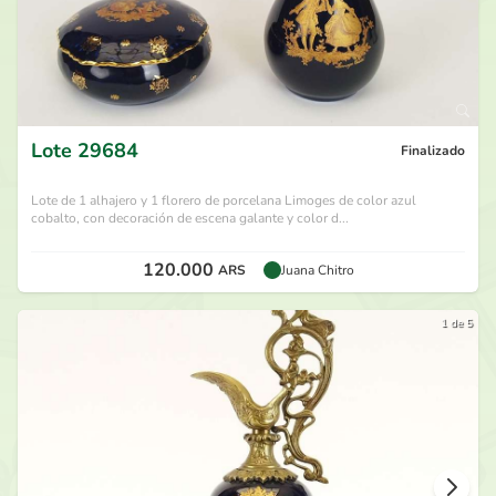
Lote
29684
Finalizado
Lote de 1 alhajero y 1 florero de porcelana Limoges de color azul
cobalto, con decoración de escena galante y color d...
120.000
ARS
Juana Chitro
1 de 5