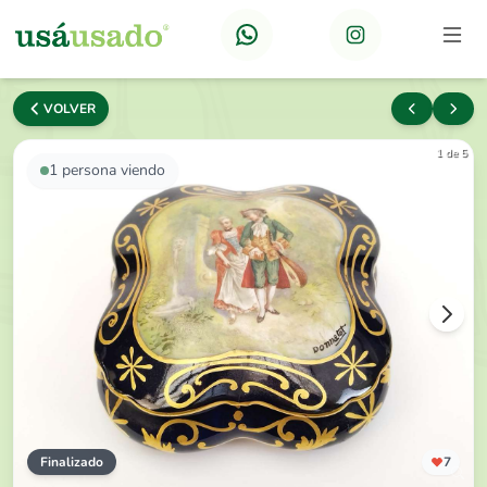
VOLVER
1 de 5
1
persona viendo
Finalizado
7