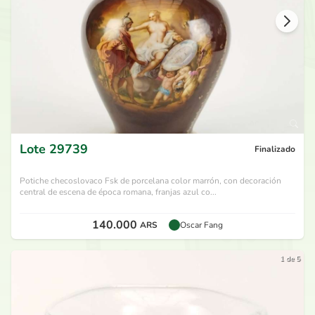
Lote
29739
Finalizado
Potiche checoslovaco Fsk de porcelana color marrón, con decoración
central de escena de época romana, franjas azul co...
140.000
ARS
Oscar Fang
1 de 5