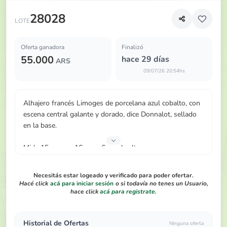
Alhajero francés Limoges de porcelana azul cobalto, con e
28028
LOTE
Oferta ganadora
Finalizó
55.000
hace 29 días
ARS
09/07/26 20:54hs
Alhajero francés Limoges de porcelana azul cobalto, con
escena central galante y dorado, dice Donnalot, sellado
en la base.
Mide 15 cm por 16 cm y 6 cm de alto.
Necesitás estar logeado y verificado para poder ofertar.
Hacé click
acá para iniciar sesión
o si todavía no tenes un Usuario,
hace click
acá para registrate
.
Historial de Ofertas
Ninguna oferta