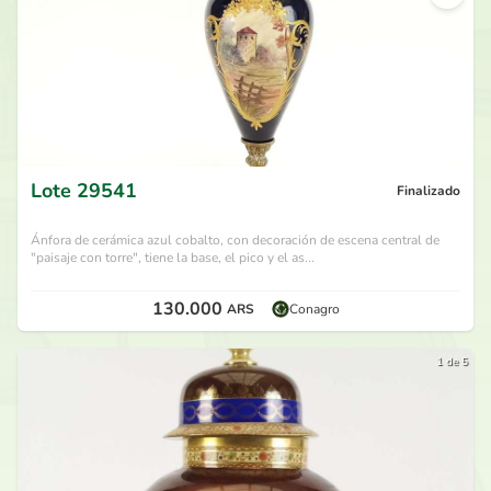
Lote
29541
Finalizado
Ánfora de cerámica azul cobalto, con decoración de escena central de
"paisaje con torre", tiene la base, el pico y el as...
130.000
ARS
Conagro
1 de 5