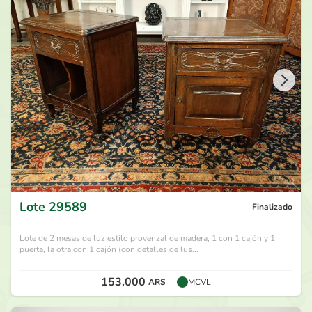
130.000
ARS
por
Lennon
hace 29 días
120.000
ARS
por
Pedro 12
hace 29 días
110.000
ARS
por
Lennon
hace 29 días
100.000
ARS
por
Pedro 12
hace 29 días
Lote
29589
Finalizado
Lote de 2 mesas de luz estilo provenzal de madera, 1 con 1 cajón y 1
puerta, la otra con 1 cajón (con detalles de lus...
153.000
ARS
MCVL