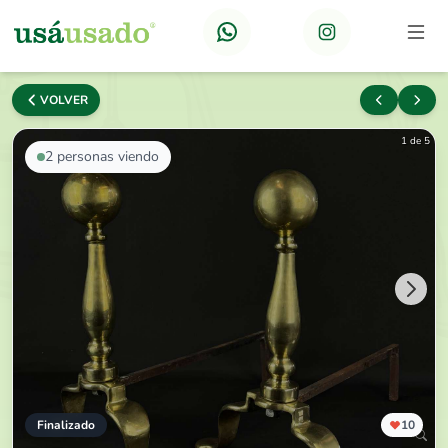
VOLVER
1 de 5
2
personas viendo
Finalizado
10