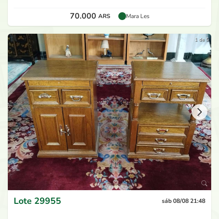
70.000
ARS
Mara Les
1 de 5
Lote
29955
sáb 08/08 21:48