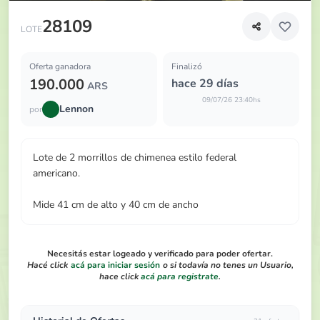
Lote de 2 morrillos de chimenea estilo federal americano
28109
LOTE
Oferta ganadora
Finalizó
190.000
hace 29 días
ARS
09/07/26 23:40hs
Lennon
por
Lote de 2 morrillos de chimenea estilo federal
americano.
Mide 41 cm de alto y 40 cm de ancho
Necesitás estar logeado y verificado para poder ofertar.
Hacé click
acá para iniciar sesión
o si todavía no tenes un Usuario,
hace click
acá para registrate
.