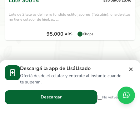
Lote
30014
sáb 08/08 23:46
Lote de 2 teteras de hierro fundido estilo japonés (Tetsubin), una de ellas
no tiene colador de hierbas. ...
95.000
ARS
Xhops
Descargá la app de UsáUsado
Ofertá desde el celular y enterate al instante cuando
te superan.
Descargar
No volver a mostrar
Verga Hnos S.R.L.
wallace.ar