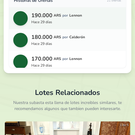
Historial de Ofertas
21 ofertas
190.000
ARS
por
Lennon
hace 29 días
180.000
ARS
por
Calderón
hace 29 días
170.000
ARS
por
Lennon
hace 29 días
160.000
ARS
por
Calderón
hace 29 días
Lotes Relacionados
150.000
Nuestra subasta esta llena de lotes increibles similares, te
ARS
por
Lennon
recomendamos algunos que tambien pueden interesarte.
hace 29 días
140.000
ARS
por
Calderón
1 de 5
hace 29 días