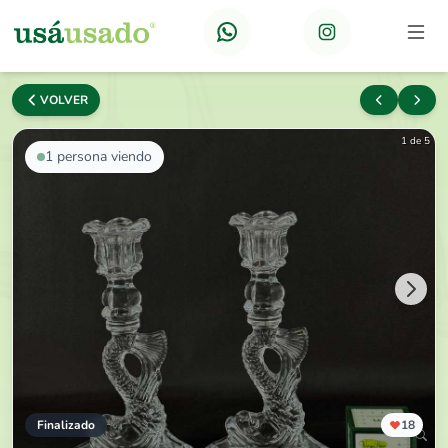
VOLVER
1 de 5
1
persona viendo
Finalizado
18