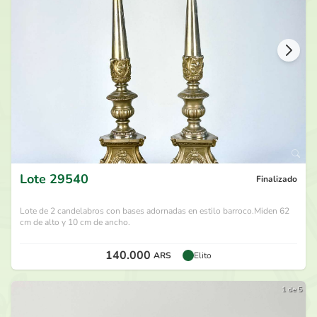
hace 29 días
230.000
ARS
por
Jeanpiere
hace 29 días
220.000
ARS
por
Ferbach
hace 29 días
210.000
ARS
por
Jeanpiere
hace 29 días
Lote
29540
Finalizado
Lote de 2 candelabros con bases adornadas en estilo barroco.Miden 62
cm de alto y 10 cm de ancho.
140.000
ARS
Elito
1 de 5