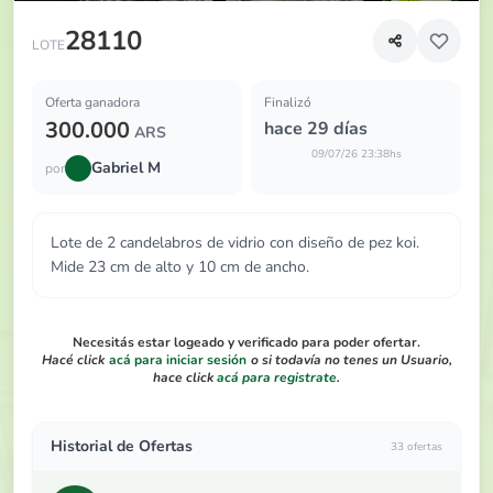
Lote de 2 candelabros de vidrio con diseño de pez koi
28110
LOTE
Oferta ganadora
Finalizó
300.000
hace 29 días
ARS
09/07/26 23:38hs
Gabriel M
por
Lote de 2 candelabros de vidrio con diseño de pez koi.
Mide 23 cm de alto y 10 cm de ancho.
Necesitás estar logeado y verificado para poder ofertar.
Hacé click
acá para iniciar sesión
o si todavía no tenes un Usuario,
hace click
acá para registrate
.
Historial de Ofertas
33 ofertas