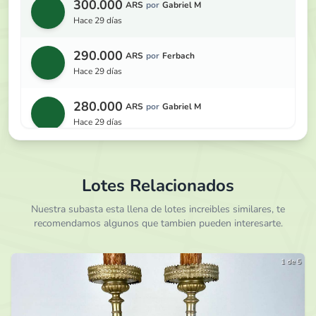
300.000
ARS
por
Gabriel M
hace 29 días
290.000
ARS
por
Ferbach
hace 29 días
280.000
ARS
por
Gabriel M
hace 29 días
270.000
ARS
por
Ferbach
hace 29 días
Lotes Relacionados
260.000
Nuestra subasta esta llena de lotes increibles similares, te
ARS
por
Gabriel M
recomendamos algunos que tambien pueden interesarte.
hace 29 días
250.000
ARS
por
Jeanpiere
1 de 5
hace 29 días
240.000
ARS
por
Ferbach