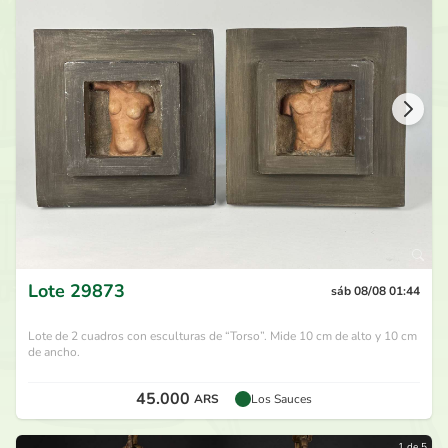
Lote
29873
sáb 08/08 01:44
Lote de 2 cuadros con esculturas de “Torso”. Mide 10 cm de alto y 10 cm
de ancho.
45.000
ARS
Los Sauces
1 de 5