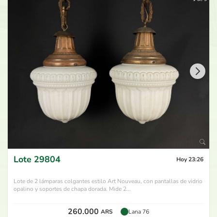
Lote
29804
Hoy 23:26
Lote de 2 lámparas colgantes estilo Art Nouveau, con pantallas de vidrio
opalino y soportes de chapa dorada. Mide 2...
260.000
ARS
Lana 76